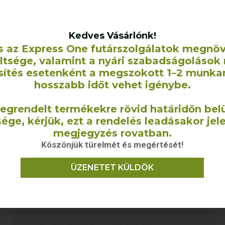
Kedves Vásárlónk!
s az Express One futárszolgálatok megnö
eltsége, valamint a nyári szabadságolások 
sítés esetenként a megszokott 1–2 munka
hosszabb időt vehet igénybe.
Legutóbbi blogcikk címe, kb. ilyen hosszú
9
egrendelt termékekre rövid határidőn belü
ége, kérjük, ezt a rendelés leadásakor jel
Ez egy minta bejegyzés, ami azért készült, hogy
megjegyzés rovatban.
bemutassa a blogbejegyzésekben rejlő lehetőségeket.
Egy leckében magyarázom el a különböző opciókat,
Köszönjük türelmét és megértését!
megoldásokat. Nézd meg te is,
ÜZENETET KÜLDÖK
TOVÁBB OLVASOM →