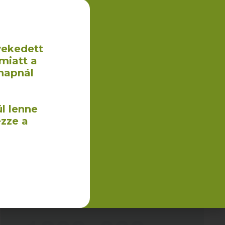
vekedett
miatt a
napnál
Legutóbbi blogcikk címe, kb. ilyen hosszú
10
l lenne
ezze a
Ez egy minta bejegyzés, ami azért készült, hogy
bemutassa a blogbejegyzésekben rejlő lehetőségeket.
Egy leckében magyarázom el a különböző opciókat,
megoldásokat. Nézd meg te is,
TOVÁBB OLVASOM →