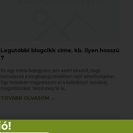
Legutóbbi blogcikk címe, kb. ilyen hosszú
7
Ez egy minta bejegyzés, ami azért készült, hogy
bemutassa a blogbejegyzésekben rejlő lehetőségeket.
Egy leckében magyarázom el a különböző opciókat,
megoldásokat. Nézd meg te is,
TOVÁBB OLVASOM →
ió!