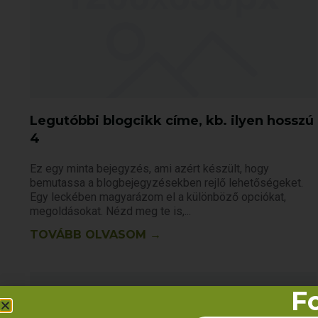
Legutóbbi blogcikk címe, kb. ilyen hosszú
4
Ez egy minta bejegyzés, ami azért készült, hogy
bemutassa a blogbejegyzésekben rejlő lehetőségeket.
Egy leckében magyarázom el a különböző opciókat,
megoldásokat. Nézd meg te is,
TOVÁBB OLVASOM →
Fo