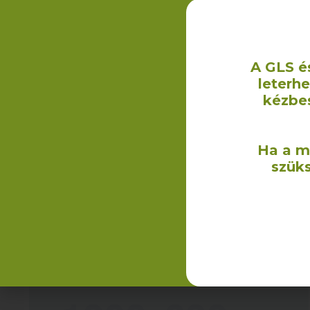
A GLS é
leterh
kézbe
Legutóbbi blogcikk címe, kb. ilyen hosszú
8
Ha a m
szüks
Ez egy minta bejegyzés, ami azért készült, hogy
bemutassa a blogbejegyzésekben rejlő lehetőségeket.
Egy leckében magyarázom el a különböző opciókat,
megoldásokat. Nézd meg te is,
TOVÁBB OLVASOM →