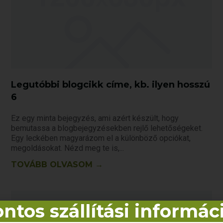
Legutóbbi blogcikk címe, kb. ilyen hosszú
6
Ez egy minta bejegyzés, ami azért készült, hogy
bemutassa a blogbejegyzésekben rejlő lehetőségeket.
Egy leckében magyarázom el a különböző opciókat,
megoldásokat. Nézd meg te is,
TOVÁBB OLVASOM →
ntos szállítási informác