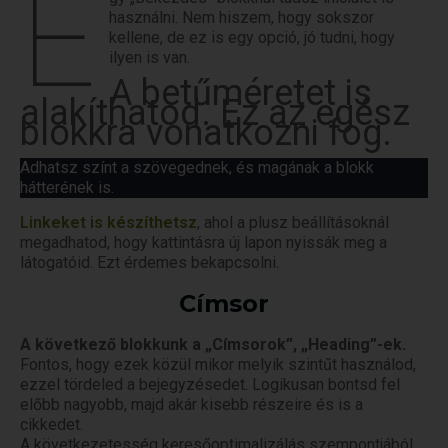
E
használni. Nem hiszem, hogy sokszor
kellene, de ez is egy opció, jó tudni, hogy
ilyen is van.
A betűméretet is
alakíthatod. Ez az egész
blokkra vonatkozni fog.
Adhatsz színt a szövegednek, és magának a blokk
hátterének is.
Linkeket is készíthetsz
, ahol a plusz beállításoknál
megadhatod, hogy kattintásra új lapon nyissák meg a
látogatóid. Ezt érdemes bekapcsolni.
Címsor
A következő blokkunk a „Címsorok”, „Heading”-ek.
Fontos, hogy ezek közül mikor melyik szintűt használod,
ezzel tördeled a bejegyzésedet. Logikusan bontsd fel
előbb nagyobb, majd akár kisebb részeire és is a
cikkedet.
A következetesség keresőoptimalizálás szempontjából