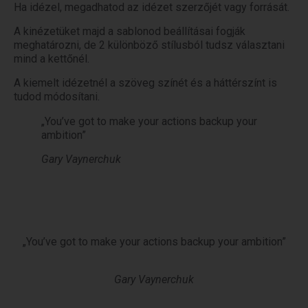
Ha idézel, megadhatod az idézet szerzőjét vagy forrását.
A kinézetüket majd a sablonod beállításai fogják
meghatározni, de 2 különböző stílusból tudsz választani
mind a kettőnél.
A kiemelt idézetnél a szöveg színét és a háttérszínt is
tudod módosítani.
„You’ve got to make your actions backup your
ambition”
Gary Vaynerchuk
„You’ve got to make your actions backup your ambition”
Gary Vaynerchuk