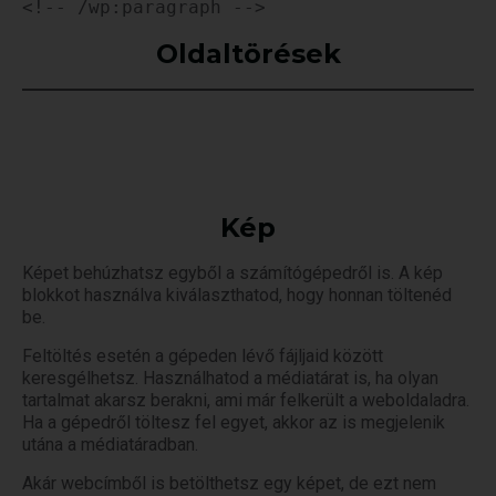
<!-- /wp:paragraph -->
Oldaltörések
Kép
Képet behúzhatsz egyből a számítógépedről is. A kép
blokkot használva kiválaszthatod, hogy honnan töltenéd
be.
Feltöltés esetén a gépeden lévő fájljaid között
keresgélhetsz. Használhatod a médiatárat is, ha olyan
tartalmat akarsz berakni, ami már felkerült a weboldaladra.
Ha a gépedről töltesz fel egyet, akkor az is megjelenik
utána a médiatáradban.
Akár webcímből is betölthetsz egy képet, de ezt nem