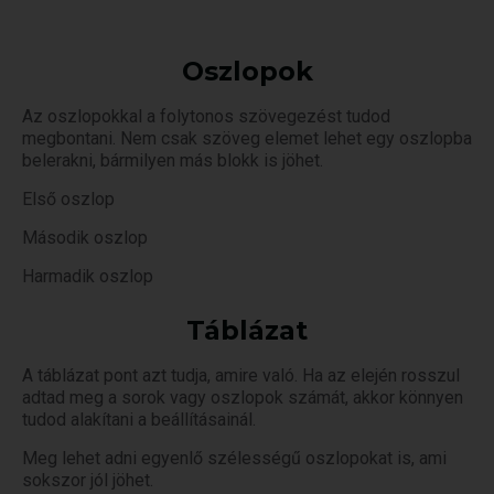
Oszlopok
Az oszlopokkal a folytonos szövegezést tudod
megbontani. Nem csak szöveg elemet lehet egy oszlopba
belerakni, bármilyen más blokk is jöhet.
Első oszlop
Második oszlop
Harmadik oszlop
Táblázat
A táblázat pont azt tudja, amire való. Ha az elején rosszul
adtad meg a sorok vagy oszlopok számát, akkor könnyen
tudod alakítani a beállításainál.
Meg lehet adni egyenlő szélességű oszlopokat is, ami
sokszor jól jöhet.