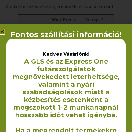
2 stílusból választhatsz, a normálból és a csíkosból.
WordPress
Oldalépítő
Mire való?
Alaprendszer
Oldalak
Fontos szállítási információ!
felépítése
elkészítése
Mennyibe
Ingyenes
70 dodó
kerül?
évente
Kedves Vásárlónk!
A GLS és az Express One
futárszolgálatok
Gomb
megnövekedett leterheltsége,
valamint a nyári
Megnézem a tanfolyamokat
szabadságolások miatt a
Kód
kézbesítés esetenként a
megszokott 1–2 munkanapnál
<!-- wp:paragraph -->

<p>Ez egy sima bekezdés blokk. Jó sokat 
hosszabb időt vehet igénybe.
fogod használni, ebből áll a cikked 
legnagyobb része. Minden bekezdés egy új 
Ha a megrendelt termékekre
blokkot jelent, szóval, ha "Enter"-t 