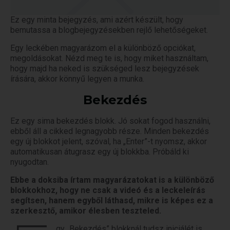
Ez egy minta bejegyzés, ami azért készült, hogy
bemutassa a blogbejegyzésekben rejlő lehetőségeket.
Egy leckében magyarázom el a különböző opciókat,
megoldásokat. Nézd meg te is, hogy miket használtam,
hogy majd ha neked is szükséged lesz bejegyzések
írására, akkor könnyű legyen a munka.
Bekezdés
Ez egy sima bekezdés blokk. Jó sokat fogod használni,
ebből áll a cikked legnagyobb része. Minden bekezdés
egy új blokkot jelent, szóval, ha „Enter”-t nyomsz, akkor
automatikusan átugrasz egy új blokkba. Próbáld ki
nyugodtan.
Ebbe a doksiba írtam magyarázatokat is a különböző
blokkokhoz, hogy ne csak a videó és a leckeleírás
segítsen, hanem egyből láthasd, mikre is képes ez a
szerkesztő, amikor élesben teszteled.
gy „Bekezdés” blokknál tudsz iniciálét is