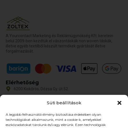
A Yourcontact Marketing és Reklámügynökség Kft. keretein
belül 2009-ben kezdtük el vászontáskák non woven táskák,
illetve egyéb textilből készült termékek gyártását illetve
forgalmazását.
Elérhetőség
6200 Kiskőrös, Dózsa Gy. út 52.
iroda@zoltex.hu
Süti beállítások
+36 30 381 8886
A legjobb felhasználói élmény biztosítása érdekében olyan
Nyitvatartás
technológiákat alkalmazunk, mint a cookie-k, amelyekkel
Hétfő-Péntek: 9:00-17:00
eszközadatokat tárolunk és/vagy elérünk. Ezen technológiák
SZ–V: ZÁRVA