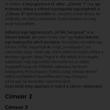
is fontos.
A bejegyzésed fő címe „Címsor 1”-es, így
érdemes utána a cikked legnagyobb egységének a
„Címsor 2”-est használni
és onnantól menni lefele, ha
szükség van még kisebbekre. 4-nél kisebbet én még
sose használtam.
Adhatsz egy úgynevezett „HTML horgonyt” is a
címsoraidnak
, ami azért király, mert így
tudsz linkelni
egy bejegyzés adott pontjára
. Ha például azt adod egy
címsor HTML horgonyának, hogy „osszegzes”, és
szeretnéd, hogy valaki egy linkre kattintva rögtön ehhez a
részhez ugorjon, akkor fogod a cikk linkjét, és a végére
odateszel még egy kettős keresztet és az előbb
megadott horgonyt. Példálul: wpkurzus.hu/teszt-
bejegyzes/#osszegzes. Fontos, hogy mindig ékezet
nélkül, kötőjeleket használva add meg a horgony
szövegét, ha használni szeretnél ilyet.
Ezen kívül még igazítani is tudod a címsor blokkokat.
Címsor 2
Címsor 3