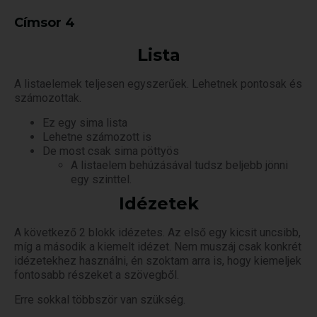
Címsor 4
Lista
A listaelemek teljesen egyszerűek. Lehetnek pontosak és
számozottak.
Ez egy sima lista
Lehetne számozott is
De most csak sima pöttyös
A listaelem behúzásával tudsz beljebb jönni
egy szinttel.
Idézetek
A következő 2 blokk idézetes. Az első egy kicsit uncsibb,
míg a második a kiemelt idézet. Nem muszáj csak konkrét
idézetekhez használni, én szoktam arra is, hogy kiemeljek
fontosabb részeket a szövegből.
Erre sokkal többször van szükség.