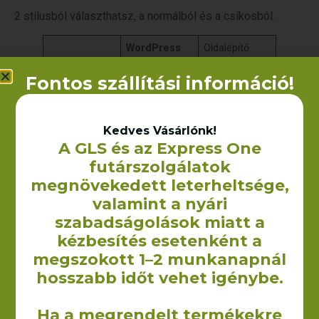
2 stílusból választhatsz, a normálból és a csíkosból.
WordPress
Oldalépítő
Mire való?
Alaprendszer
Oldalak
Fontos szállítási információ!
felépítése
elkészítése
Mennyibe
Ingyenes
70 dodó
kerül?
évente
Kedves Vásárlónk!
A GLS és az Express One
futárszolgálatok
Gomb
megnövekedett leterheltsége,
valamint a nyári
Megnézem a tanfolyamokat
szabadságolások miatt a
Kód
kézbesítés esetenként a
megszokott 1–2 munkanapnál
<!-- wp:paragraph -->

<p>Ez egy sima bekezdés blokk. Jó sokat 
hosszabb időt vehet igénybe.
fogod használni, ebből áll a cikked 
legnagyobb része. Minden bekezdés egy új 
Ha a megrendelt termékekre
blokkot jelent, szóval, ha "Enter"-t 