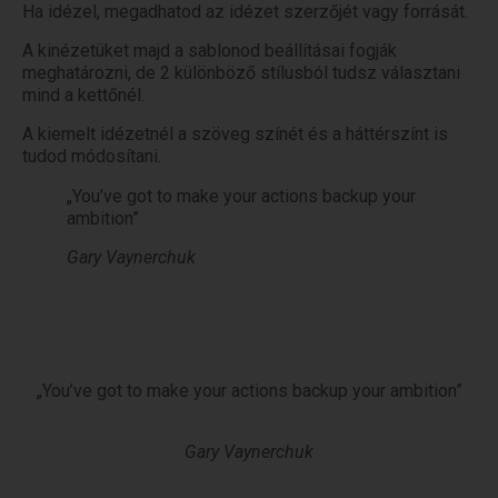
Ha idézel, megadhatod az idézet szerzőjét vagy forrását.
A kinézetüket majd a sablonod beállításai fogják
meghatározni, de 2 különböző stílusból tudsz választani
mind a kettőnél.
A kiemelt idézetnél a szöveg színét és a háttérszínt is
tudod módosítani.
„You’ve got to make your actions backup your
ambition”
Gary Vaynerchuk
„You’ve got to make your actions backup your ambition”
Gary Vaynerchuk