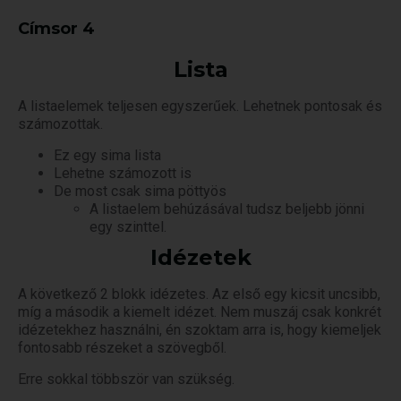
Címsor 4
Lista
A listaelemek teljesen egyszerűek. Lehetnek pontosak és
számozottak.
Ez egy sima lista
Lehetne számozott is
De most csak sima pöttyös
A listaelem behúzásával tudsz beljebb jönni
egy szinttel.
Idézetek
A következő 2 blokk idézetes. Az első egy kicsit uncsibb,
míg a második a kiemelt idézet. Nem muszáj csak konkrét
idézetekhez használni, én szoktam arra is, hogy kiemeljek
fontosabb részeket a szövegből.
Erre sokkal többször van szükség.