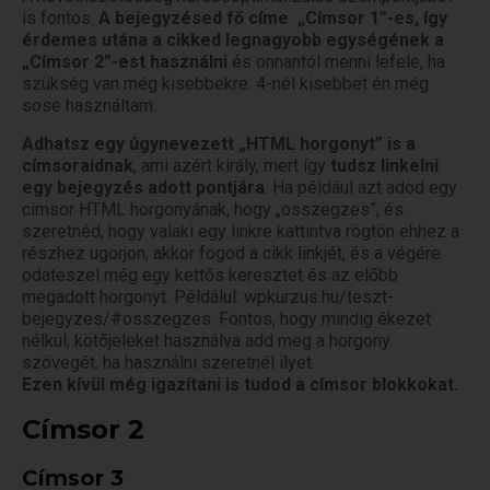
is fontos.
A bejegyzésed fő címe „Címsor 1”-es, így
érdemes utána a cikked legnagyobb egységének a
„Címsor 2”-est használni
és onnantól menni lefele, ha
szükség van még kisebbekre. 4-nél kisebbet én még
sose használtam.
Adhatsz egy úgynevezett „HTML horgonyt” is a
címsoraidnak
, ami azért király, mert így
tudsz linkelni
egy bejegyzés adott pontjára
. Ha például azt adod egy
címsor HTML horgonyának, hogy „osszegzes”, és
szeretnéd, hogy valaki egy linkre kattintva rögtön ehhez a
részhez ugorjon, akkor fogod a cikk linkjét, és a végére
odateszel még egy kettős keresztet és az előbb
megadott horgonyt. Példálul: wpkurzus.hu/teszt-
bejegyzes/#osszegzes. Fontos, hogy mindig ékezet
nélkül, kötőjeleket használva add meg a horgony
szövegét, ha használni szeretnél ilyet.
Ezen kívül még igazítani is tudod a címsor blokkokat.
Címsor 2
Címsor 3