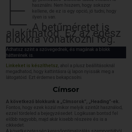
E
használni. Nem hiszem, hogy sokszor
kellene, de ez is egy opció, jó tudni, hogy
ilyen is van.
A betűméretet is
alakíthatod. Ez az egész
blokkra vonatkozni fog.
Adhatsz színt a szövegednek, és magának a blokk
hátterének is.
Linkeket is készíthetsz
, ahol a plusz beállításoknál
megadhatod, hogy kattintásra új lapon nyissák meg a
látogatóid. Ezt érdemes bekapcsolni.
Címsor
A következő blokkunk a „Címsorok”, „Heading”-ek.
Fontos, hogy ezek közül mikor melyik szintűt használod,
ezzel tördeled a bejegyzésedet. Logikusan bontsd fel
előbb nagyobb, majd akár kisebb részeire és is a
cikkedet.
A következetesség keresőoptimalizálás szempontjából