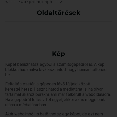
<!-- /wp:paragraph -->
Oldaltörések
Kép
Képet behúzhatsz egyből a számítógépedről is. A kép
blokkot használva kiválaszthatod, hogy honnan töltenéd
be.
Feltöltés esetén a gépeden lévő fájljaid között
keresgélhetsz. Használhatod a médiatárat is, ha olyan
tartalmat akarsz berakni, ami már felkerült a weboldaladra.
Ha a gépedről töltesz fel egyet, akkor az is megjelenik
utána a médiatáradban.
Akár webcímből is betölthetsz egy képet, de ezt nem