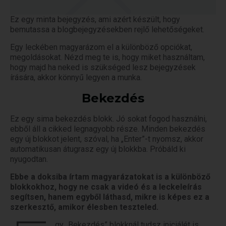
Ez egy minta bejegyzés, ami azért készült, hogy
bemutassa a blogbejegyzésekben rejlő lehetőségeket.
Egy leckében magyarázom el a különböző opciókat,
megoldásokat. Nézd meg te is, hogy miket használtam,
hogy majd ha neked is szükséged lesz bejegyzések
írására, akkor könnyű legyen a munka.
Bekezdés
Ez egy sima bekezdés blokk. Jó sokat fogod használni,
ebből áll a cikked legnagyobb része. Minden bekezdés
egy új blokkot jelent, szóval, ha „Enter”-t nyomsz, akkor
automatikusan átugrasz egy új blokkba. Próbáld ki
nyugodtan.
Ebbe a doksiba írtam magyarázatokat is a különböző
blokkokhoz, hogy ne csak a videó és a leckeleírás
segítsen, hanem egyből láthasd, mikre is képes ez a
szerkesztő, amikor élesben teszteled.
gy „Bekezdés” blokknál tudsz iniciálét is