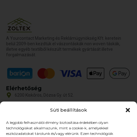
A Yourcontact Marketing és Reklámügynökség Kft. keretein
belül 2009-ben kezdtük el vászontáskák non woven táskák,
illetve egyéb textilből készült termékek gyártását illetve
forgalmazását.
Elérhetőség
6200 Kiskőrös, Dózsa Gy. út 52.
iroda@zoltex.hu
Süti beállítások
+36 30 381 8886
A legjobb felhasználói élmény biztosítása érdekében olyan
Nyitvatartás
technológiákat alkalmazunk, mint a cookie-k, amelyekkel
Hétfő-Péntek: 9:00-17:00
eszközadatokat tárolunk és/vagy elérünk. Ezen technológiák
SZ–V: ZÁRVA