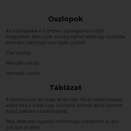
Oszlopok
Az oszlopokkal a folytonos szövegezést tudod
megbontani. Nem csak szöveg elemet lehet egy oszlopba
belerakni, bármilyen más blokk is jöhet.
Első oszlop
Második oszlop
Harmadik oszlop
Táblázat
A táblázat pont azt tudja, amire való. Ha az elején rosszul
adtad meg a sorok vagy oszlopok számát, akkor könnyen
tudod alakítani a beállításainál.
Meg lehet adni egyenlő szélességű oszlopokat is, ami
sokszor jól jöhet.