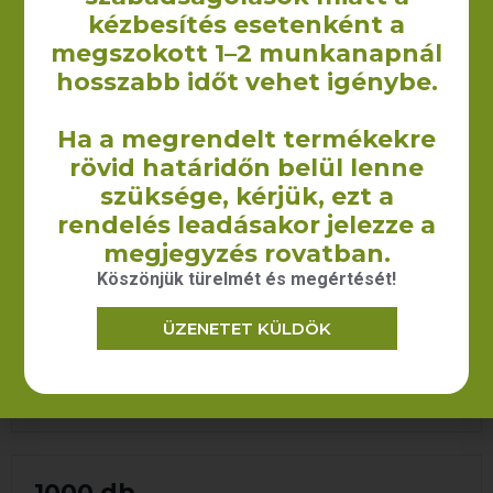
kézbesítés esetenként a
megszokott 1–2 munkanapnál
hosszabb időt vehet igénybe.
500 db
Ha a megrendelt termékekre
rövid határidőn belül lenne
NYOMÁS NÉLKÜL
szüksége, kérjük, ezt a
290 Ft/db+ÁFA
rendelés leadásakor jelezze a
megjegyzés rovatban.
1 SZÍN **
Köszönjük türelmét és megértését!
437 Ft/db+ÁFA
ÜZENETET KÜLDÖK
2 SZÍN **
560 Ft/db+ÁFA
1000 db