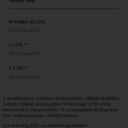
NYOMÁS NÉLKÜL
260 Ft/db+ÁFA
1 SZÍN **
385 Ft/db+ÁFA
2 SZÍN **
480 Ft/db+ÁFA
1 munkanapos szállítást emblémázás nélküli táskákra
tudunk vállalni, amennyiben hétköznap 12:00 óráig
beérkezik a megrendelés. A csomagokat az Express
One futárszolgálat szállítja házhoz.
A/4 méretig 50%-os telítettség mellett