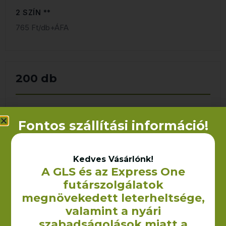
2 SZÍN **
765 Ft/db+ÁFA
200 db
NYOMÁS NÉLKÜL
Fontos szállítási információ!
335 Ft/db+ÁFA
1 SZÍN **
Kedves Vásárlónk!
A GLS és az Express One
535 Ft/db+ÁFA
futárszolgálatok
megnövekedett leterheltsége,
2 SZÍN **
valamint a nyári
695 Ft/db+ÁFA
szabadságolások miatt a