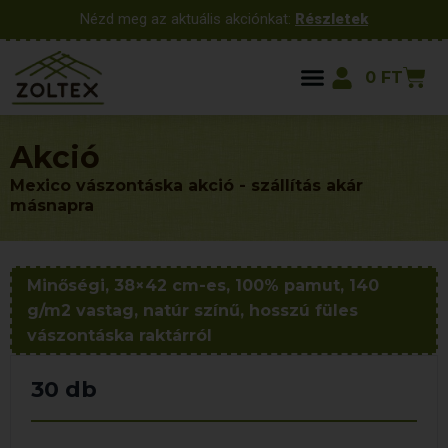
Nézd meg az aktuális akciónkat:
Részletek
0
FT
Akció
Mexico vászontáska akció - szállítás akár
másnapra
Minőségi, 38×42 cm-es, 100% pamut, 140
g/m2 vastag, natúr színű, hosszú füles
vászontáska raktárról
30 db