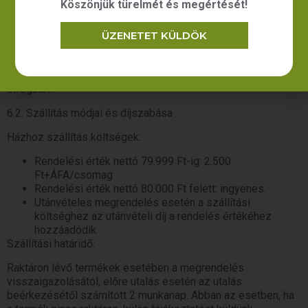
Köszönjük türelmét és megértését!
elektronikus számlát az Ön által megadott e-mail címre
küldjük el. Kérjük a csomagot kézbesítéskor a kézbesítő
előtt szíveskedjék megvizsgálni, és esetlegesen a
ÜZENETET KÜLDÖK
termékeken észlelt sérülés, vagy hiány esetén kérje
jegyzőkönyv felvételét és ne vegye át a csomagot. Utólagos,
jegyzőkönyv nélküli reklamációt nem áll módunkban
elfogadni.
6.2. Szállítás módjai és díjszabása
Házhoz szállítás költségek:
Rendelési érték nettó 79.999 Ft-ig: 2.500
Ft+ÁFA/csomag
Rendelési érték nettó 80.000 Ft felett: ingyenes.
Utánvételes megrendelés esetén a szállítási
költséghez az utánvételi díj a rendelés értékéhez
hozzáadódik.
Szállítási határidő:
Raktáron lévő termékek esetében a megrendelés
visszaigazolásától, előre utalás esetén az utalás
beérkezésétől számított 2 munkanap. Abban az esetben, ha