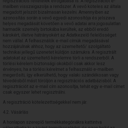
regisztrációs feltételek elfogadása is. A regisztrációt e-
mailben visszaigazolja a rendszer. A vevő köteles az általa
megadott jelszót bizalmasan kezelni. Amennyiben az
azonosítás során a vevő egyedi azonosítója és jelszava
helyes megadását követően a vevő adatai arra jogosulatlan
harmadik személy birtokába kerültek, az ebből eredő
károkért, illetve hátrányokért az Adatkezelő felelősséget
nem vállal. A felhasználók e-mail címük megadásával
hozzájárulnak ahhoz, hogy az üzemeltető/ szolgáltató
technikai jellegű üzenetet küldjön számukra. A regisztrált
adatokat az üzemeltető kérelemre törli a rendszerből. A
törlési kérelem biztonsági okokból csak akkor lesz
érvényes, ha a törlési kérelmet a felhasználó e-mailben
megerősíti, így elkerülhető, hogy valaki szándékosan vagy
tévedésből mást töröljön a regisztrációs adatbázisból. A
regisztrációt az e-mail cím azonosítja, tehát egy e-mail címet
csak egyszer lehet regisztrálni.
A regisztráció kötelezettségekkel nem jár.
4.2. Vásárlás
A honlapon szereplő termékkategóriákra kattintva
választhatja ki a kívánt termékcsaládot, és ezen belül az