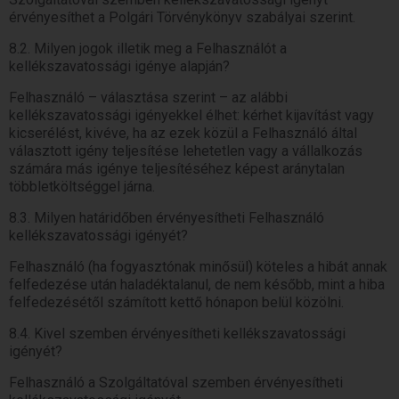
érvényesíthet a Polgári Törvénykönyv szabályai szerint.
8.2. Milyen jogok illetik meg a Felhasználót a
kellékszavatossági igénye alapján?
Felhasználó – választása szerint – az alábbi
kellékszavatossági igényekkel élhet: kérhet kijavítást vagy
kicserélést, kivéve, ha az ezek közül a Felhasználó által
választott igény teljesítése lehetetlen vagy a vállalkozás
számára más igénye teljesítéséhez képest aránytalan
többletköltséggel járna.
8.3. Milyen határidőben érvényesítheti Felhasználó
kellékszavatossági igényét?
Felhasználó (ha fogyasztónak minősül) köteles a hibát annak
felfedezése után haladéktalanul, de nem később, mint a hiba
felfedezésétől számított kettő hónapon belül közölni.
8.4. Kivel szemben érvényesítheti kellékszavatossági
igényét?
Felhasználó a Szolgáltatóval szemben érvényesítheti