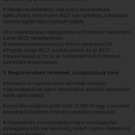
A Honlap használatához szükséges azon technikai
tájékoztatást, melyet jelen ÁSZF nem tartalmaz, a Honlapon
elérhető egyéb tájékoztatások nyújtják.
Ön a megrendelése véglegesítése előtt köteles megismerni
a jelen ÁSZF rendelkezéseit.
A webáruházunkon keresztül történő vásárlással Ön
elfogadja a jelen ÁSZF rendelkezéseit, és az ÁSZF
maradéktalanul az Ön és az Szolgáltató között létrejövő
szerződés részét képezi.
3. Megvásárolható termékek, szolgáltatások köre:
A honlapon a megvásárolható termékek lényeges
tulajdonságairól az egyes termékeknél szereplő leírásokban
adunk tájékoztatást.
A minimális rendelési érték nettó 10 000 Ft vagy a termékek
leírásánál feltüntetett minimális rendelési mennyiség.
A megrendelés visszavonására még a visszaigazolás
jóváhagyása előtt van lehetőség, melyet szintén írásban kell
eljuttatni Cégünkhöz.