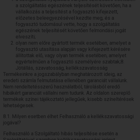
a szolgáltatás egészének teljesítését követően, ha a
vállalkozás a teljesítést a fogyasztó kifejezett,
előzetes beleegyezésével kezdte meg, és a
fogyasztó tudomásul vette, hogy a szolgáltatás
egészének teljesítését követően felmondási jogát
elveszíti;
olyan nem előre gyártott termék esetében, amelyet a
fogyasztó utasítása alapján vagy kifejezett kérésére
állítottak elő, vagy olyan termék esetében, amelyet
egyértelműen a fogyasztó személyére szabtak;8.
Jótállás, szavatosság, kellékszavatosság
Termékeinkre a jogszabályban meghatározott ideig, az
eredeti számla felmutatása ellenében garanciát vállalunk.
Nem rendeltetésszerű használatból, tárolásból eredő
hibákért garanciát vállalni nem tudunk. Az oldalon szereplő
termékek színei tájékoztató jellegűek, kisebb színeltérések
lehetségesek.
8.1. Milyen esetben élhet Felhasználó a kellékszavatossági
jogával?
Felhasználó a Szolgáltató hibás teljesítése esetén a
Szolgáltatóval szemben kellékszavatossági igényt