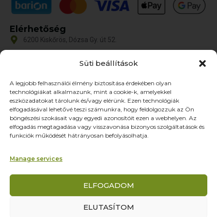
Elérhetőség
6200 Kiskőrös, Dózsa Gy. út 52.
iroda@zoltex.hu
Süti beállítások
+36 30 381 8886
A legjobb felhasználói élmény biztosítása érdekében olyan
Nyitvatartás
technológiákat alkalmazunk, mint a cookie-k, amelyekkel
Hétfő-Péntek: 9:00-17:00
eszközadatokat tárolunk és/vagy elérünk. Ezen technológiák
SZ–V: ZÁRVA
elfogadásával lehetővé teszi számunkra, hogy feldolgozzuk az Ön
böngészési szokásait vagy egyedi azonosítóit ezen a webhelyen. Az
Oldalak
elfogadás megtagadása vagy visszavonása bizonyos szolgáltatások és
funkciók működését hátrányosan befolyásolhatja.
Termékek
Rólunk
Manage services
Referenciák
Partnereknek
ELFOGADOM
Kapcsolat
ELUTASÍTOM