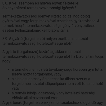
8.8. Kivel szemben és milyen egyéb feltétellel
érvényesítheti termékszavatossági igényét?
Termékszavatossági igényét kizárólag az ingó dolog
gyártójával vagy forgalmazójával szemben gyakorolhatja. A
termék hibáját termékszavatossági igény érvényesítése
esetén Felhasználónak kell bizonyítania.
8.9. A gyártó (forgalmazó) milyen esetben mentesül
termékszavatossági kötelezettsége alól?
A gyártó (forgalmazó) kizárólag akkor mentesül
termékszavatossági kötelezettsége alól, ha bizonyítani tudja,
hogy:
a terméket nem üzleti tevékenysége körében gyártotta,
illetve hozta forgalomba, vagy
a hiba a tudomány és a technika állása szerint a
forgalomba hozatal időpontjában nem volt felismerhető
vagy
a termék hibája jogszabály vagy kötelező hatósági
előírás alkalmazásából ered.
A gyártónak (forgalmazónak) a mentesüléshez elegendő egy