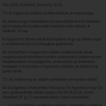
Cím: 6200 Kiskőrös, Dózsa Gy. út 52.
7.3. A fogyasztó elállási nyilatkozatának érvényessége
Az elállási jogot határidőben érvényesítettnek kell tekinteni,
ha a fogyasztó nyilatkozatát határidőn belül elküldi. A
határidő 14 nap.
A fogyasztót terheli annak bizonyítása, hogy az elállás jogát
e rendelkezéssel összhangban gyakorolta.
Az Szolgáltató a fogyasztó elállási nyilatkozatát annak
megérkezését követően köteles elektronikus adathordozón
haladéktalanul visszaigazolni, amennyiben az internetes
honlapján is biztosítja a fogyasztó számára az elállási jog
gyakorlását.
7.4. Az elállási jog az alábbi esetekben nem gyakorolható
Az Szolgáltató kifejezetten felhívja az Ön figyelmét, hogy Ön
nem gyakorolhatja elállási jogát a 45/2014 (II.26.) Korm.
Rendelet 29. §. (1) bekezdésében foglalt esetekben:
a szolgáltatás nyújtására irányuló szerződés esetében