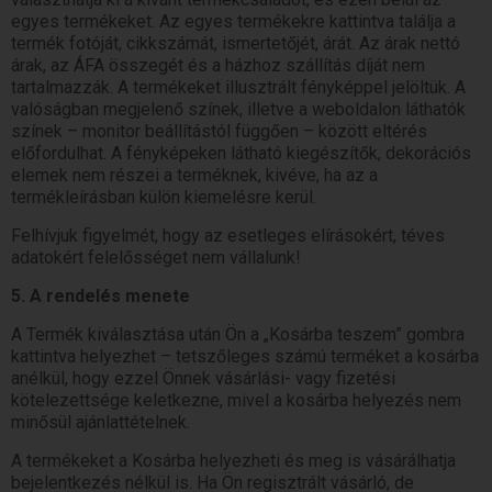
egyes termékeket. Az egyes termékekre kattintva találja a
termék fotóját, cikkszámát, ismertetőjét, árát. Az árak nettó
árak, az ÁFA összegét és a házhoz szállítás díját nem
tartalmazzák. A termékeket illusztrált fényképpel jelöltük. A
valóságban megjelenő színek, illetve a weboldalon láthatók
színek – monitor beállítástól függően – között eltérés
előfordulhat. A fényképeken látható kiegészítők, dekorációs
elemek nem részei a terméknek, kivéve, ha az a
termékleírásban külön kiemelésre kerül.
Felhívjuk figyelmét, hogy az esetleges elírásokért, téves
adatokért felelősséget nem vállalunk!
5. A rendelés menete
A Termék kiválasztása után Ön a „Kosárba teszem” gombra
kattintva helyezhet – tetszőleges számú terméket a kosárba
anélkül, hogy ezzel Önnek vásárlási- vagy fizetési
kötelezettsége keletkezne, mivel a kosárba helyezés nem
minősül ajánlattételnek.
A termékeket a Kosárba helyezheti és meg is vásárálhatja
bejelentkezés nélkül is. Ha Ön regisztrált vásárló, de