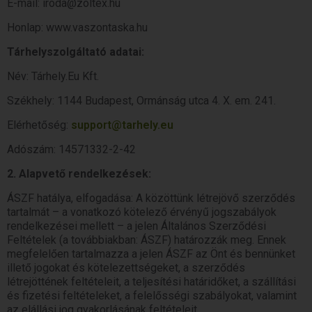
E-mail: iroda@zoltex.hu
Honlap: www.vaszontaska.hu
Tárhelyszolgáltató adatai:
Név: Tárhely.Eu Kft.
Székhely: 1144 Budapest, Ormánság utca 4. X. em. 241.
Elérhetőség:
support@tarhely.eu
Adószám: 14571332-2-42
2. Alapvető rendelkezések:
ÁSZF hatálya, elfogadása: A közöttünk létrejövő szerződés
tartalmát – a vonatkozó kötelező érvényű jogszabályok
rendelkezései mellett – a jelen Általános Szerződési
Feltételek (a továbbiakban: ÁSZF) határozzák meg. Ennek
megfelelően tartalmazza a jelen ÁSZF az Önt és bennünket
illető jogokat és kötelezettségeket, a szerződés
létrejöttének feltételeit, a teljesítési határidőket, a szállítási
és fizetési feltételeket, a felelősségi szabályokat, valamint
az elállási jog gyakorlásának feltételeit.