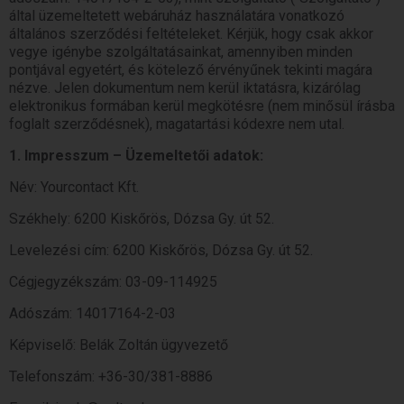
által üzemeltetett webáruház használatára vonatkozó
általános szerződési feltételeket. Kérjük, hogy csak akkor
vegye igénybe szolgáltatásainkat, amennyiben minden
pontjával egyetért, és kötelező érvényűnek tekinti magára
nézve. Jelen dokumentum nem kerül iktatásra, kizárólag
elektronikus formában kerül megkötésre (nem minősül írásba
foglalt szerződésnek), magatartási kódexre nem utal.
1. Impresszum – Üzemeltetői adatok:
Név: Yourcontact Kft.
Székhely: 6200 Kiskőrös, Dózsa Gy. út 52.
Levelezési cím: 6200 Kiskőrös, Dózsa Gy. út 52.
Cégjegyzékszám: 03-09-114925
Adószám: 14017164-2-03
Képviselő: Belák Zoltán ügyvezető
Telefonszám: +36-30/381-8886