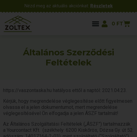
Nézd meg az aktuális akciónkat:
Részletek
0
FT
Általános Szerződési
Feltételek
https://vaszontaska.hu hatályos ettől a naptól: 2021.04.23.
Kérjük, hogy megrendelése véglegesítése előtt figyelmesen
olvassa el a jelen dokumentumot, mert megrendelése
véglegesítésével Ön elfogadja a jelen ÁSZF tartalmát!
Az Általános Szolgáltatási Feltételek („ÁSZF”) tartalmazzák
a Yourcontact Kft. (székhely: 6200 Kiskőrös, Dózsa Gy. út 52.
adószám: 14017164-2-03), mint szolgáltató (“Szolgáltató”)