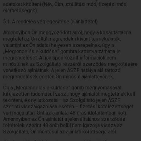
adatokat kitölteni (Név, Cím, szállítási mód, fizetési mód,
elérhetőségek).
5.1. A rendelés véglegesítése (ajánlattétel):
Amennyiben Ön meggyőződött arról, hogy a kosár tartalma
megfelel az Ön által megrendelni kívánt termékeknek,
valamint az Ön adatai helyesen szerepelnek, úgy a
„Megrendelés elküldése” gombra kattintva zárhatja le
megrendelését. A honlapon közölt információk nem
minősülnek az Szolgáltató részéről szerződés megkötésére
vonatkozó ajánlatnak. A jelen ÁSZF hatálya alá tartozó
megrendelések esetén Ön minősül ajánlattevőnek.
Ön a „Megrendelés elküldése” gomb megnyomásával
kifejezetten tudomásul veszi, hogy ajánlatát megtettnek kell
tekinteni, és nyilatkozata – az Szolgáltató jelen ÁSZF
szerinti visszaigazolása esetén – fizetési kötelezettséget
von maga után. Önt az ajánlata 48 órás időtartamban köti.
Amennyiben az Ön ajánlatát a jelen általános szerződési
feltételek szerint 48 órán belül nem igazolja vissza az
Szolgáltató, Ön mentesül az ajánlati kötöttsége alól.