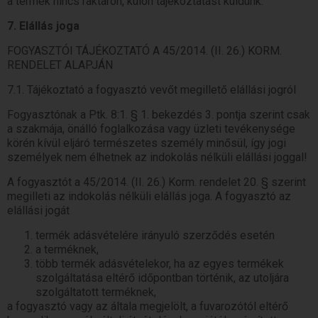
a termék nincs raktáron, külön tájékoztatást küldünk.
7. Elállás joga
FOGYASZTÓI TÁJÉKOZTATÓ A 45/2014. (II. 26.) KORM.
RENDELET ALAPJÁN
7.1. Tájékoztató a fogyasztó vevőt megillető elállási jogról
Fogyasztónak a Ptk. 8:1. § 1. bekezdés 3. pontja szerint csak
a szakmája, önálló foglalkozása vagy üzleti tevékenysége
körén kívül eljáró természetes személy minősül, így jogi
személyek nem élhetnek az indokolás nélküli elállási joggal!
A fogyasztót a 45/2014. (II. 26.) Korm. rendelet 20. § szerint
megilleti az indokolás nélküli elállás joga. A fogyasztó az
elállási jogát
termék adásvételére irányuló szerződés esetén
a terméknek,
több termék adásvételekor, ha az egyes termékek
szolgáltatása eltérő időpontban történik, az utoljára
szolgáltatott terméknek,
a fogyasztó vagy az általa megjelölt, a fuvarozótól eltérő