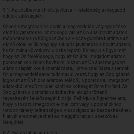
3.1. Az adatbeviteli hibák javítása – felelősség a megadott
adatok valóságáért
Önnek a megrendelés során a megrendelés véglegesítése
előtt folyamatosan lehetősége van az Ön által bevitt adatok
módosítására (a böngészőben a vissza gombra kattintva az
előző oldal nyílik meg, így akkor is javíthatóak a bevitt adatok,
ha Ön már a következő oldalra lépett). Felhívjuk a figyelmét,
hogy az Ön felelőssége, hogy az Ön által megadott adatok
pontosan kerüljenek bevitelre, hiszen az Ön által megadott
adatok alapján kerül számlázásra, illetve szállításra a termék.
Ön a megrendelésével tudomásul veszi, hogy az Szolgáltató
jogosult az Ön hibás adatbeviteléből, a pontatlanul megadott
adatokból eredő minden kárát és költségét Önre hárítani. Az
Szolgáltató a pontatlan adatbevitel alapján történő
teljesítésért felelősségét kizárja. Felhívjuk a figyelmét arra,
hogy a rosszul megadott e-mail cím vagy a postafiókhoz
tartozó tárhely telítettsége a visszaigazolás kézbesítésének
hiányát eredményezheti és meggátolhatja a szerződés
létrejöttét.
3.2. Eljárás hibás ár esetén