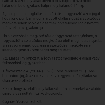
harmadik személy általi átvételének napjától számított
határidőn belül gyakorolhatja, mely határidő 14 nap.
A jelen pontban foglaltak nem érintik a fogyasztó azon jogát,
hogy az e pontban meghatározott elállási jogát a szerződés
megkötésének napja és a termék átvételének napja közötti
időszakban is gyakorolja.
Ha a szerződés megkötésére a fogyasztó tett ajánlatot, a
fogyasztót a szerződés megkötése előtt megilleti az ajánlat
visszavonásának joga, ami a szerződés megkötésére
kiterjedő ajánlati kötöttséget megszünteti.
7.2. Elállási nyilatkozat, a fogyasztót megillető elállási vagy
felmondási jog gyakorlása
A fogyasztó a 45/2014. (II. 26.) Korm. rendelet 20. §-ban
biztosított jogát az erre vonatkozó egyértelmű nyilatkozat
útján gyakorolhatja.
Kérjük, hogy az elállási nyilatkozatot és a terméket az alábbi
címre visszajuttatni szíveskedjenek:
Cégnév: Yourcontact Kft.