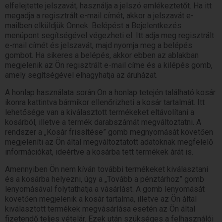
elfelejtette jelszavát, használja a jelszó emlékeztetőt. Ha itt
megadja a regisztrált e-mail címét, akkor a jelszavát e-
mailben elküldjük Önnek. Belépést a Bejelentkezés
menüpont segítségével végezheti el. Itt adja meg regisztrált
e-mail címét és jelszavát, majd nyomja meg a belépés
gombot. Ha sikeres a belépés, akkor ebben az ablakban
megjelenik az Ön regisztrált e-mail címe és a kilépés gomb,
amely segítségével elhagyhatja az áruházat.
A honlap használata során Ön a honlap tetején található kosár
ikonra kattintva bármikor ellenőrizheti a kosár tartalmát. Itt
lehetősége van a kiválasztott termékeket eltávolítani a
kosárból, illetve a termék darabszámát megváltoztatni. A
rendszer a „Kosár frissítése” gomb megnyomását követően
megjeleníti az Ön által megváltoztatott adatoknak megfelelő
információkat, ideértve a kosárba tett termékek árát is.
Amennyiben Ön nem kíván további termékeket kiválasztani
és a kosárba helyezni, úgy a „Tovább a pénztárhoz” gomb
lenyomásával folytathatja a vásárlást. A gomb lenyomását
követően megjelenik a kosár tartalma, illetve az Ön által
kiválasztott termékek megvásárlása esetén az Ön által
fizetendő teljes vételár. Ezek után szükséges a felhasználói