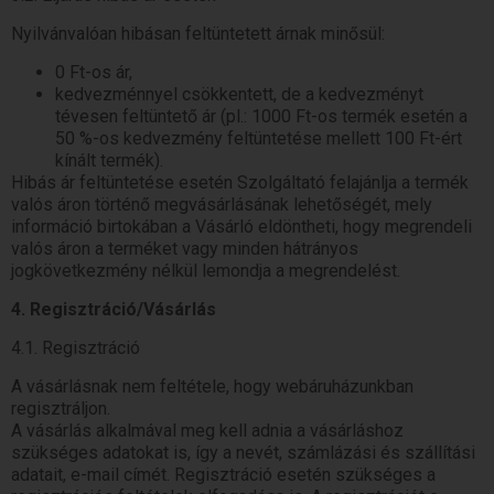
Nyilvánvalóan hibásan feltüntetett árnak minősül:
0 Ft-os ár,
kedvezménnyel csökkentett, de a kedvezményt
tévesen feltüntető ár (pl.: 1000 Ft-os termék esetén a
50 %-os kedvezmény feltüntetése mellett 100 Ft-ért
kínált termék).
Hibás ár feltüntetése esetén Szolgáltató felajánlja a termék
valós áron történő megvásárlásának lehetőségét, mely
információ birtokában a Vásárló eldöntheti, hogy megrendeli
valós áron a terméket vagy minden hátrányos
jogkövetkezmény nélkül lemondja a megrendelést.
4. Regisztráció/Vásárlás
4.1. Regisztráció
A vásárlásnak nem feltétele, hogy webáruházunkban
regisztráljon.
A vásárlás alkalmával meg kell adnia a vásárláshoz
szükséges adatokat is, így a nevét, számlázási és szállítási
adatait, e-mail címét. Regisztráció esetén szükséges a