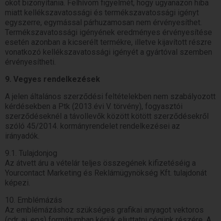
okot bizonyítania. Felhívom figyelmét, hogy ugyanazon hiba
miatt kellékszavatossági és termékszavatossági igényt
egyszerre, egymással párhuzamosan nem érvényesíthet.
Termékszavatossági igényének eredményes érvényesítése
esetén azonban a kicserélt termékre, illetve kijavított részre
vonatkozó kellékszavatossági igényét a gyártóval szemben
érvényesítheti.
9. Vegyes rendelkezések
A jelen általános szerződési feltételekben nem szabályozott
kérdésekben a Ptk (2013.évi V. törvény), fogyasztói
szerződéseknél a távollevők között kötött szerződésekről
szóló 45/2014. kormányrendelet rendelkezései az
irányadók.
9.1. Tulajdonjog
Az átvett áru a vételár teljes összegének kifizetéséig a
Yourcontact Marketing és Reklámügynökség Kft. tulajdonát
képezi.
10. Emblémázás
Az emblémázáshoz szükséges grafikai anyagot vektoros
(cdr, ai, eps) formátumban kérjük eljuttatni cégünk részére. A