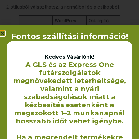
2 stílusból választhatsz, a normálból és a csíkosból.
WordPress
Oldalépítő
Mire való?
Alaprendszer
Oldalak
Fontos szállítási információ!
felépítése
elkészítése
Mennyibe
Ingyenes
70 dodó
kerül?
évente
Kedves Vásárlónk!
A GLS és az Express One
futárszolgálatok
Gomb
megnövekedett leterheltsége,
valamint a nyári
Megnézem a tanfolyamokat
szabadságolások miatt a
Kód
kézbesítés esetenként a
megszokott 1–2 munkanapnál
<!-- wp:paragraph -->

<p>Ez egy sima bekezdés blokk. Jó sokat 
hosszabb időt vehet igénybe.
fogod használni, ebből áll a cikked 
legnagyobb része. Minden bekezdés egy új 
Ha a megrendelt termékekre
blokkot jelent, szóval, ha "Enter"-t 