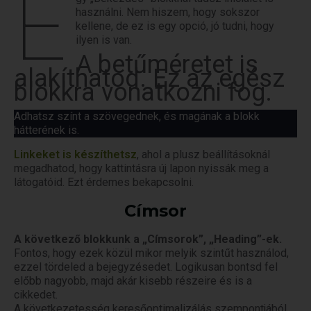
E
használni. Nem hiszem, hogy sokszor
kellene, de ez is egy opció, jó tudni, hogy
ilyen is van.
A betűméretet is
alakíthatod. Ez az egész
blokkra vonatkozni fog.
Adhatsz színt a szövegednek, és magának a blokk
hátterének is.
Linkeket is készíthetsz
, ahol a plusz beállításoknál
megadhatod, hogy kattintásra új lapon nyissák meg a
látogatóid. Ezt érdemes bekapcsolni.
Címsor
A következő blokkunk a „Címsorok”, „Heading”-ek.
Fontos, hogy ezek közül mikor melyik szintűt használod,
ezzel tördeled a bejegyzésedet. Logikusan bontsd fel
előbb nagyobb, majd akár kisebb részeire és is a
cikkedet.
A következetesség keresőoptimalizálás szempontjából