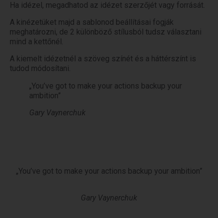
Ha idézel, megadhatod az idézet szerzőjét vagy forrását.
A kinézetüket majd a sablonod beállításai fogják
meghatározni, de 2 különböző stílusból tudsz választani
mind a kettőnél.
A kiemelt idézetnél a szöveg színét és a háttérszínt is
tudod módosítani.
„You’ve got to make your actions backup your
ambition”
Gary Vaynerchuk
„You’ve got to make your actions backup your ambition”
Gary Vaynerchuk