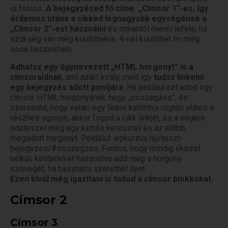
is fontos.
A bejegyzésed fő címe „Címsor 1”-es, így
érdemes utána a cikked legnagyobb egységének a
„Címsor 2”-est használni
és onnantól menni lefele, ha
szükség van még kisebbekre. 4-nél kisebbet én még
sose használtam.
Adhatsz egy úgynevezett „HTML horgonyt” is a
címsoraidnak
, ami azért király, mert így
tudsz linkelni
egy bejegyzés adott pontjára
. Ha például azt adod egy
címsor HTML horgonyának, hogy „osszegzes”, és
szeretnéd, hogy valaki egy linkre kattintva rögtön ehhez a
részhez ugorjon, akkor fogod a cikk linkjét, és a végére
odateszel még egy kettős keresztet és az előbb
megadott horgonyt. Példálul: wpkurzus.hu/teszt-
bejegyzes/#osszegzes. Fontos, hogy mindig ékezet
nélkül, kötőjeleket használva add meg a horgony
szövegét, ha használni szeretnél ilyet.
Ezen kívül még igazítani is tudod a címsor blokkokat.
Címsor 2
Címsor 3