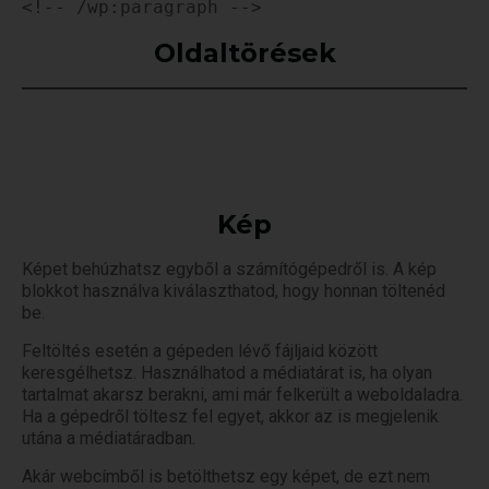
<!-- /wp:paragraph -->
Oldaltörések
Kép
Képet behúzhatsz egyből a számítógépedről is. A kép
blokkot használva kiválaszthatod, hogy honnan töltenéd
be.
Feltöltés esetén a gépeden lévő fájljaid között
keresgélhetsz. Használhatod a médiatárat is, ha olyan
tartalmat akarsz berakni, ami már felkerült a weboldaladra.
Ha a gépedről töltesz fel egyet, akkor az is megjelenik
utána a médiatáradban.
Akár webcímből is betölthetsz egy képet, de ezt nem