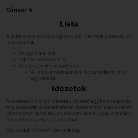
Címsor 4
Lista
A listaelemek teljesen egyszerűek. Lehetnek pontosak és
számozottak.
Ez egy sima lista
Lehetne számozott is
De most csak sima pöttyös
A listaelem behúzásával tudsz beljebb jönni
egy szinttel.
Idézetek
A következő 2 blokk idézetes. Az első egy kicsit uncsibb,
míg a második a kiemelt idézet. Nem muszáj csak konkrét
idézetekhez használni, én szoktam arra is, hogy kiemeljek
fontosabb részeket a szövegből.
Erre sokkal többször van szükség.