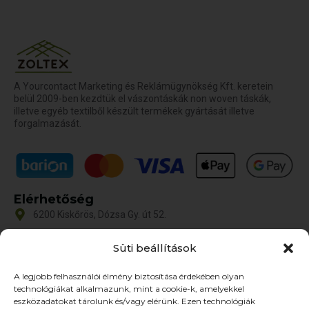
A Yourcontact Marketing és Reklámügynökség Kft. keretein
belül 2009-ben kezdtük el vászontáskák non woven táskák,
illetve egyéb textilből készült termékek gyártását illetve
forgalmazását.
Elérhetőség
6200 Kiskőrös, Dózsa Gy. út 52.
iroda@zoltex.hu
Süti beállítások
+36 30 381 8886
A legjobb felhasználói élmény biztosítása érdekében olyan
Nyitvatartás
technológiákat alkalmazunk, mint a cookie-k, amelyekkel
Hétfő-Péntek: 9:00-17:00
eszközadatokat tárolunk és/vagy elérünk. Ezen technológiák
SZ–V: ZÁRVA