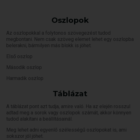
Oszlopok
Az oszlopokkal a folytonos szövegezést tudod
megbontani. Nem csak szöveg elemet lehet egy oszlopba
belerakni, bármilyen más blokk is jöhet.
Első oszlop
Második oszlop
Harmadik oszlop
Táblázat
A táblázat pont azt tudja, amire való. Ha az elején rosszul
adtad meg a sorok vagy oszlopok számát, akkor könnyen
tudod alakítani a beállításainál.
Meg lehet adni egyenlő szélességű oszlopokat is, ami
sokszor jól jöhet.