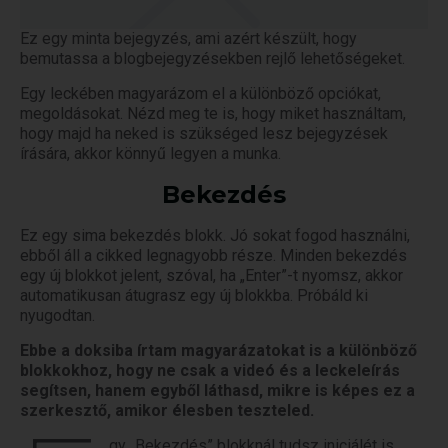
Ez egy minta bejegyzés, ami azért készült, hogy
bemutassa a blogbejegyzésekben rejlő lehetőségeket.
Egy leckében magyarázom el a különböző opciókat,
megoldásokat. Nézd meg te is, hogy miket használtam,
hogy majd ha neked is szükséged lesz bejegyzések
írására, akkor könnyű legyen a munka.
Bekezdés
Ez egy sima bekezdés blokk. Jó sokat fogod használni,
ebből áll a cikked legnagyobb része. Minden bekezdés
egy új blokkot jelent, szóval, ha „Enter”-t nyomsz, akkor
automatikusan átugrasz egy új blokkba. Próbáld ki
nyugodtan.
Ebbe a doksiba írtam magyarázatokat is a különböző
blokkokhoz, hogy ne csak a videó és a leckeleírás
segítsen, hanem egyből láthasd, mikre is képes ez a
szerkesztő, amikor élesben teszteled.
gy „Bekezdés” blokknál tudsz iniciálét is