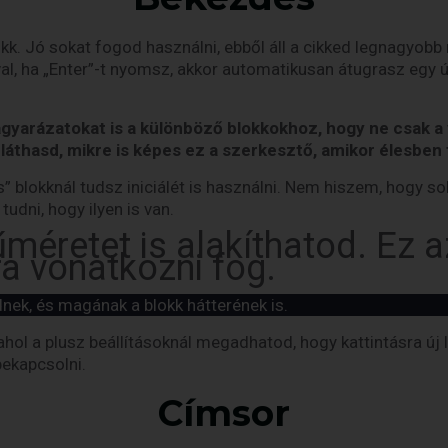
kk. Jó sokat fogod használni, ebből áll a cikked legnagyob
val, ha „Enter”-t nyomsz, akkor automatikusan átugrasz egy ú
gyarázatokat is a különböző blokkokhoz, hogy ne csak a v
láthasd, mikre is képes ez a szerkesztő, amikor élesben 
” blokknál tudsz iniciálét is használni. Nem hiszem, hogy sok
 tudni, hogy ilyen is van.
űméretet is alakíthatod. Ez 
ra vonatkozni fog.
nek, és magának a blokk hátterének is.
 ahol a plusz beállításoknál megadhatod, hogy kattintásra új
bekapcsolni.
Címsor