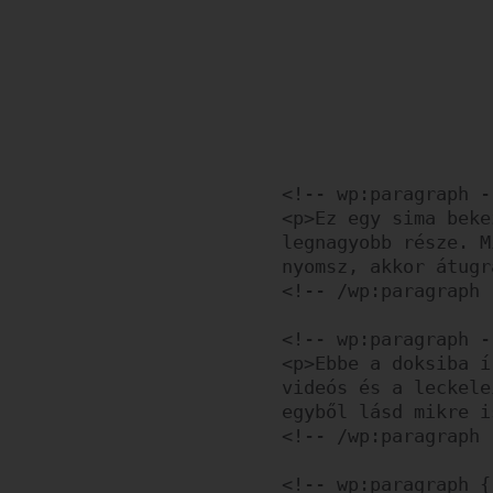
<!-- wp:paragraph --
<p>Ez egy sima beke
legnagyobb része. M
nyomsz, akkor átugr
<!-- /wp:paragraph -
<!-- wp:paragraph --
<p>Ebbe a doksiba í
videós és a leckele
egyből lásd mikre i
<!-- /wp:paragraph -
<!-- wp:paragraph {