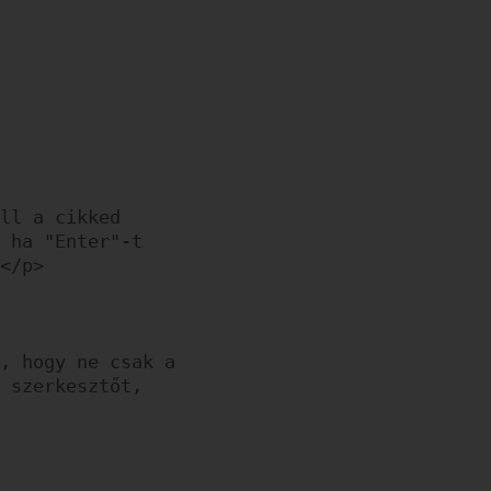
ll a cikked 
 ha "Enter"-t 
</p>

, hogy ne csak a 
 szerkesztőt, 