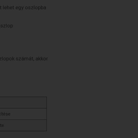
 lehet egy oszlopba
szlop
szlopok számát, akkor
zítése
te