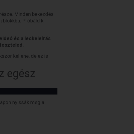
b része. Minden bekezdés
j blokkba. Próbáld ki
ideó és a leckeleírás
teszteled.
szor kellene, de ez is
az egész
 lapon nyissák meg a