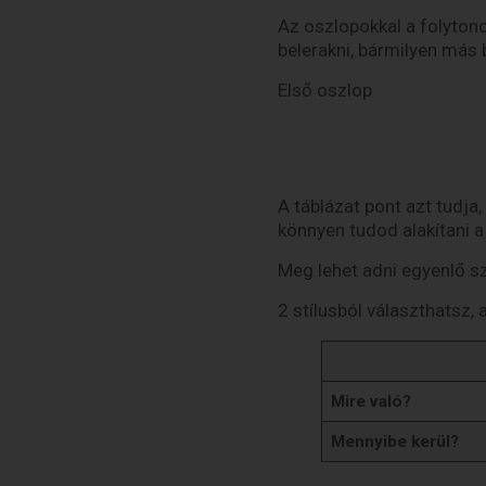
Az oszlopokkal a folyto
belerakni, bármilyen más b
Első oszlop
A táblázat pont azt tudja
könnyen tudod alakítani a 
Meg lehet adni egyenlő sz
2 stílusból választhatsz, 
Mire való?
Mennyibe kerül?