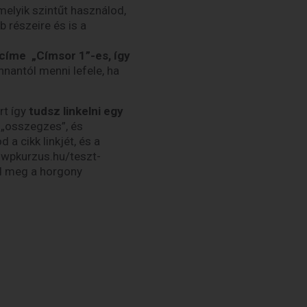
melyik szintűt használod,
 részeire és is a
címe „Címsor 1”-es, így
nantól menni lefele, ha
ert így
tudsz linkelni egy
 „osszegzes”, és
 a cikk linkjét, és a
 wpkurzus.hu/teszt-
dd meg a horgony