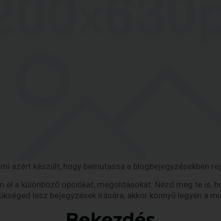
ami azért készült, hogy bemutassa a blogbejegyzésekben rej
el a különböző opciókat, megoldásokat. Nézd meg te is, h
ükséged lesz bejegyzések írására, akkor könnyű legyen a m
Bekezdés