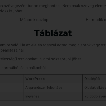
nos szövegezést tudod megbontani. Nem csak szöveg elemet
lokk is jöhet.
Második oszlop
Harmadik o
Táblázat
, amire való. Ha az elején rosszul adtad meg a sorok vagy o
beállításainál.
élességű oszlopokat is, ami sokszor jól jöhet.
a normálból és a csíkosból.
WordPress
Oldalépítő
Alaprendszer felépítése
Oldalak elkés
Ingyenes
70 dodó éven