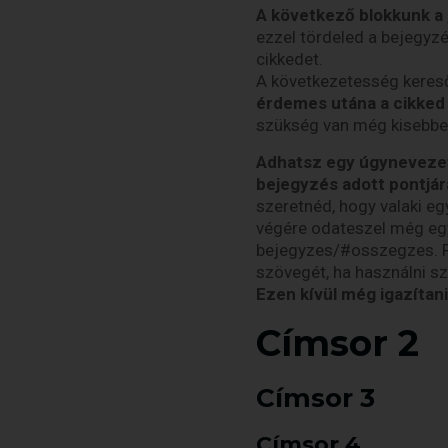
A következő blokkunk a
ezzel tördeled a bejegyzé
cikkedet.
A következetesség kereső
érdemes utána a cikked
szükség van még kisebbek
Adhatsz egy úgynevezet
bejegyzés adott pontjár
szeretnéd, hogy valaki egy
végére odateszel még egy
bejegyzes/#osszegzes. Fo
szövegét, ha használni sze
Ezen kívül még igazítani
Címsor 2
Címsor 3
Címsor 4