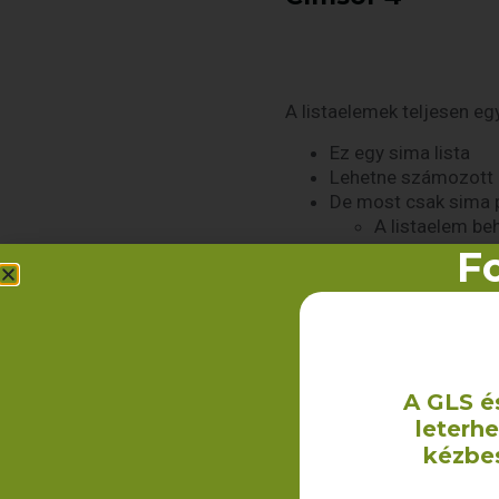
A listaelemek teljesen e
Ez egy sima lista
Lehetne számozott 
De most csak sima 
A listaelem beh
Fo
A következő 2 blokk idéze
konkrét idézetekhez haszn
Erre sokkal többször van
A GLS é
leterh
Ha idézel, megadhatod az
kézbe
A kinézetüket majd a sabl