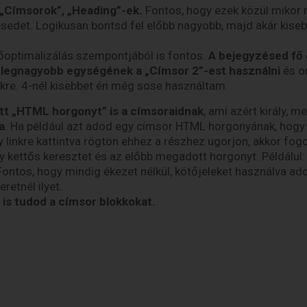
 „Címsorok”, „Heading”-ek.
Fontos, hogy ezek közül mikor 
sedet. Logikusan bontsd fel előbb nagyobb, majd akár kisebb
optimalizálás szempontjából is fontos.
A bejegyzésed fő 
 legnagyobb egységének a „Címsor 2”-est használni
és on
re. 4-nél kisebbet én még sose használtam.
t „HTML horgonyt” is a címsoraidnak
, ami azért király, m
a
. Ha például azt adod egy címsor HTML horgonyának, hogy
 linkre kattintva rögtön ehhez a részhez ugorjon, akkor fogod
 kettős keresztet és az előbb megadott horgonyt. Példálul:
ntos, hogy mindig ékezet nélkül, kötőjeleket használva a
retnél ilyet.
 is tudod a címsor blokkokat.