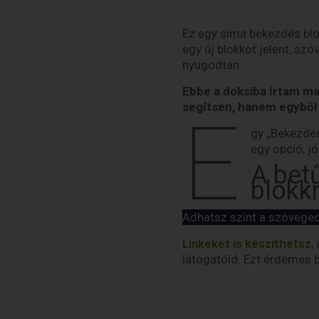
Ez egy sima bekezdés blo
egy új blokkot jelent, szó
nyugodtan.
Ebbe a doksiba írtam ma
segítsen, hanem egyből 
E
gy „Bekezdés
egy opció, jó
A bet
blokk
Adhatsz színt a szöveged
Linkeket is készíthetsz
,
látogatóid. Ezt érdemes 