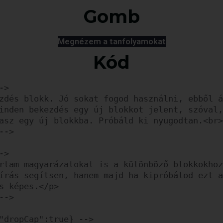
Gomb
Megnézem a tanfolyamokat
Kód
>

zdés blokk. Jó sokat fogod használni, ebből á
inden bekezdés egy új blokkot jelent, szóval,
asz egy új blokkba. Próbáld ki nyugodtan.<br>
->

>

rtam magyarázatokat is a különböző blokkokhoz
írás segítsen, hanem majd ha kipróbálod ezt a
s képes.</p>

->

"dropCap":true} -->
