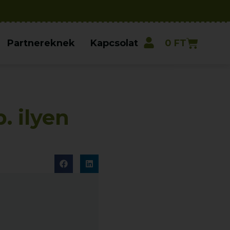
Partnereknek
Kapcsolat
0
FT
. ilyen