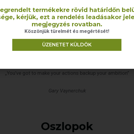
egrendelt termékekre rövid határidőn belü
veg színét és a háttérszínt is tudod módosítani.
ége, kérjük, ezt a rendelés leadásakor jel
 your actions backup your ambition”
megjegyzés rovatban.
Köszönjük türelmét és megértését!
ÜZENETET KÜLDÖK
„You’ve got to make your actions backup your ambition”
Gary Vaynerchuk
Oszlopok