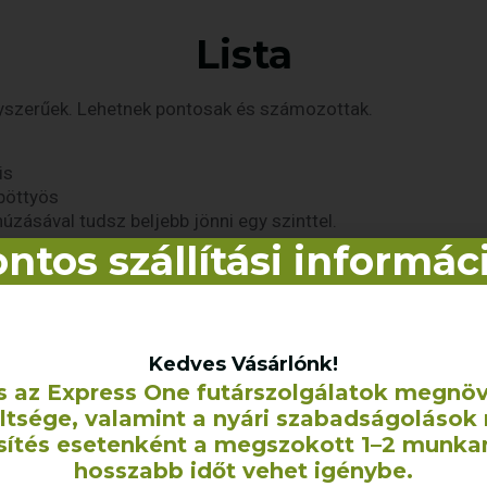
Lista
gyszerűek. Lehetnek pontosak és számozottak.
is
pöttyös
úzásával tudsz beljebb jönni egy szinttel.
ntos szállítási informác
Idézetek
tes. Az első egy kicsit uncsibb, míg a második a kiemelt i
álni, én szoktam arra is, hogy kiemeljek fontosabb részeke
Kedves Vásárlónk!
 szükség.
s az Express One futárszolgálatok megnö
eltsége, valamint a nyári szabadságolások 
 idézet szerzőjét vagy forrását.
sítés esetenként a megszokott 1–2 munka
onod beállításai fogják meghatározni, de 2 különböző stílu
hosszabb időt vehet igénybe.