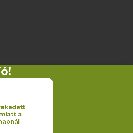
ió!
dézet. Nem muszáj csak
t a szövegből.
vekedett
miatt a
napnál
sból tudsz választani mind