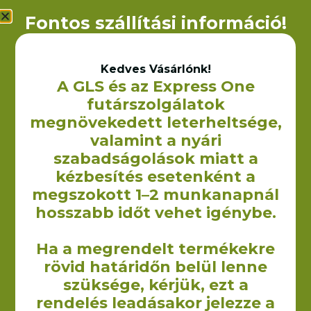
Fontos szállítási információ!
Kedves Vásárlónk!
A GLS és az Express One
futárszolgálatok
Non-woven bevásárlótáska
megnövekedett leterheltsége,
– 36×40 cm (70 g/m2)
240
Ft
valamint a nyári
+ÁFA
szabadságolások miatt a
OPCIÓK VÁLASZTÁSA
kézbesítés esetenként a
megszokott 1–2 munkanapnál
hosszabb időt vehet igénybe.
Ha a megrendelt termékekre
rövid határidőn belül lenne
szüksége, kérjük, ezt a
A Yourcontact Marketing és Reklámügynökség Kft. keretein
belül 2009-ben kezdtük el vászontáskák non woven táskák,
rendelés leadásakor jelezze a
illetve egyéb textilből készült termékek gyártását illetve