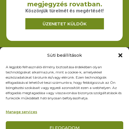
megjegyzés rovatban.
forgalmazását.
Köszönjük türelmét és megértését!
ÜZENETET KÜLDÖK
Elérhetőség
6200 Kiskőrös, Dózsa Gy. út 52.
iroda@zoltex.hu
Süti beállítások
+36 30 381 8886
A legjobb felhasználói élmény biztosítása érdekében olyan
Nyitvatartás
technológiákat alkalmazunk, mint a cookie-k, amelyekkel
Hétfő-Péntek: 9:00-17:00
eszközadatokat tárolunk és/vagy elérünk. Ezen technológiák
SZ–V: ZÁRVA
elfogadásával lehetővé teszi számunkra, hogy feldolgozzuk az Ön
böngészési szokásait vagy egyedi azonosítóit ezen a webhelyen. Az
Oldalak
elfogadás megtagadása vagy visszavonása bizonyos szolgáltatások és
funkciók működését hátrányosan befolyásolhatja.
Termékek
Rólunk
Manage services
Referenciák
Partnereknek
ELFOGADOM