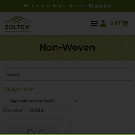
Nézd meg az aktuális akciónkat:
Részletek
0
FT
Non-Woven
Kategóriák
Összesen 1 találat