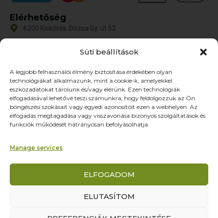
Elérhetőség
6200 Kiskőrös, Dózsa Gy. út 52.
iroda@zoltex.hu
Süti beállítások
+36 30 381 8886
A legjobb felhasználói élmény biztosítása érdekében olyan
Nyitvatartás
technológiákat alkalmazunk, mint a cookie-k, amelyekkel
Hétfő-Péntek: 9:00-17:00
eszközadatokat tárolunk és/vagy elérünk. Ezen technológiák
SZ–V: ZÁRVA
elfogadásával lehetővé teszi számunkra, hogy feldolgozzuk az Ön
böngészési szokásait vagy egyedi azonosítóit ezen a webhelyen. Az
Oldalak
elfogadás megtagadása vagy visszavonása bizonyos szolgáltatások és
funkciók működését hátrányosan befolyásolhatja.
Termékek
Rólunk
Manage services
Referenciák
Partnereknek
ELFOGADOM
Kapcsolat
ELUTASÍTOM
© Yourcontact Marketing és Reklámügynökség Kft. – Minden jog