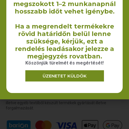
megszokott 1–2 munkanapnál
hosszabb időt vehet igénybe.
Törlőkendő (darázsvászon)
Törölköző (darázsvászon) –
Ha a megrendelt termékekre
– 20×20 cm/35×35 cm
50×100 cm
340
Ft
–
430
Ft
590
Ft
rövid határidőn belül lenne
+ÁFA
+ÁFA
szüksége, kérjük, ezt a
OPCIÓK VÁLASZTÁSA
KOSÁRBA TESZEM
rendelés leadásakor jelezze a
megjegyzés rovatban.
Köszönjük türelmét és megértését!
ÜZENETET KÜLDÖK
A Yourcontact Marketing és Reklámügynökség Kft. keretein
belül 2009-ben kezdtük el vászontáskák non woven táskák,
illetve egyéb textilből készült termékek gyártását illetve
forgalmazását.