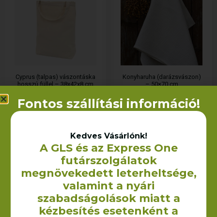
Cyprus (talpas) vászontáska
Konyharuha (darázsvászon)
hosszú füllel – 38x42x8 cm
– 50×70 cm
(300 g/m2)
590
Ft
+ÁFA
Fontos szállítási információ!
1 510
Ft
+ÁFA
OPCIÓK VÁLASZTÁSA
KOSÁRBA TESZEM
Kedves Vásárlónk!
A GLS és az Express One
futárszolgálatok
megnövekedett leterheltsége,
valamint a nyári
szabadságolások miatt a
kézbesítés esetenként a