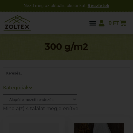
Nézd meg az aktuális akciónkat:
Részletek
0
FT
300 g/m2
Kategóriák
Mind a(z) 4 találat megjelenítve