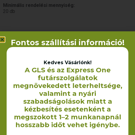
Minimális rendelési mennyiség:
20 db
Kapcsolódó termékek
Fontos szállítási információ!
Kedves Vásárlónk!
A GLS és az Express One
futárszolgálatok
megnövekedett leterheltsége,
valamint a nyári
szabadságolások miatt a
kézbesítés esetenként a
Szaunalepedő
Pamut pólók – Kérd
megszokott 1–2 munkanapnál
(darázsmintás) –
egyedi
hosszabb időt vehet igénybe.
100×190 cm
ajánlatunkat!