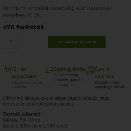
Minimum rendelési mennyiség ezen termékek
esetében 20 db.
470 forinttól!
KOSÁRBA TESZEM
15+ év
Saját gyártás
Gyors
Magyarországi
tapaszalat
szállítás
termelés, garantált
Megbízható partner
Készletről vagy
minőség
2009 óta
egyedi gyártással
240 g/m2 darázsvászon alapanyagból készült, nagy
nedvszívó képességű konyharuha.
Termék jellemzői:
Mérete: 50×70 cm
Anyaga: 100% pamut, 240 g/m2