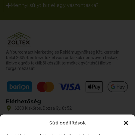
Mennyi súlyt bír el egy vászontáska?
A Yourcontact Marketing és Reklámügynökség Kft. keretein
belül 2009-ben kezdtük el vászontáskák non woven táskák,
illetve egyéb textilből készült termékek gyártását illetve
forgalmazását.
Elérhetőség
6200 Kiskőrös, Dózsa Gy. út 52.
iroda@zoltex.hu
Süti beállítások
+36 30 381 8886