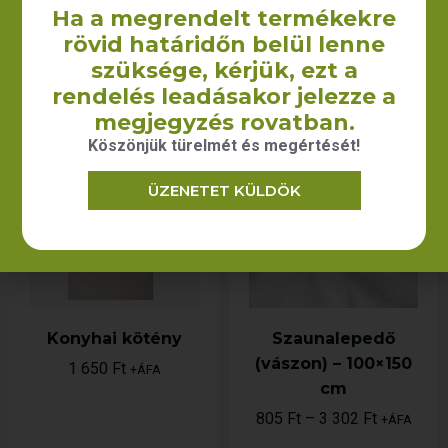
2 490
Ft
1 500
Ft
+ÁFA
+ÁFA
Ha a megrendelt termékekre
rövid határidőn belül lenne
KOSÁRBA TESZEM
KOSÁRBA TESZEM
szüksége, kérjük, ezt a
rendelés leadásakor jelezze a
megjegyzés rovatban.
Köszönjük türelmét és megértését!
ÜZENETET KÜLDÖK
Konyhai kötény
Szaunalepedő
(vászon) – 100×150
1 650
Ft
+ÁFA
cm
805
Ft
–
3 302
Ft
+ÁFA