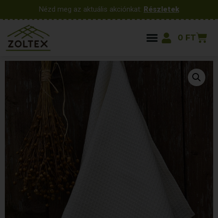
Nézd meg az aktuális akciónkat:
Részletek
0
FT