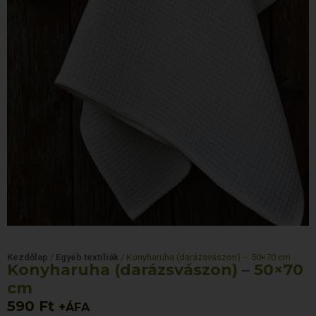
Kezdőlap
/
Egyéb textíliák
/ Konyharuha (darázsvászon) – 50×70 cm
Konyharuha (darázsvászon) – 50×70
cm
590
Ft
+ÁFA