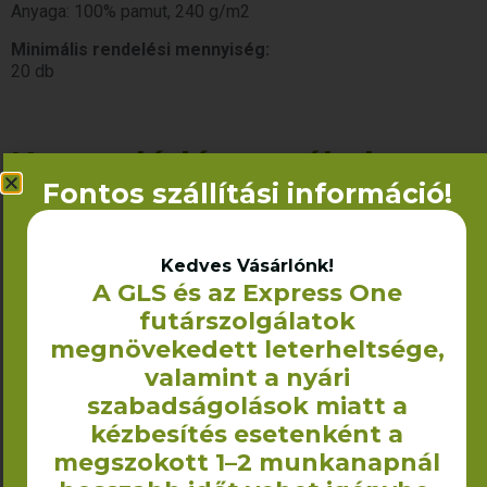
Anyaga: 100% pamut, 240 g/m2
Minimális rendelési mennyiség:
20 db
Kapcsolódó termékek
Fontos szállítási információ!
Kedves Vásárlónk!
A GLS és az Express One
futárszolgálatok
megnövekedett leterheltsége,
valamint a nyári
szabadságolások miatt a
kézbesítés esetenként a
Ballagó tarisznya
Szaunalepedő
megszokott 1–2 munkanapnál
(darázsmintás) –
545
Ft
+ÁFA