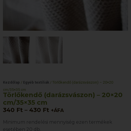
Kezdőlap
/
Egyéb textíliák
/ Törlőkendő (darázsvászon) – 20×20
cm/35×35 cm
Törlőkendő (darázsvászon) – 20×20
cm/35×35 cm
340
Ft
–
430
Ft
+ÁFA
Minimum rendelési mennyiség ezen termékek
esetében 20 db.