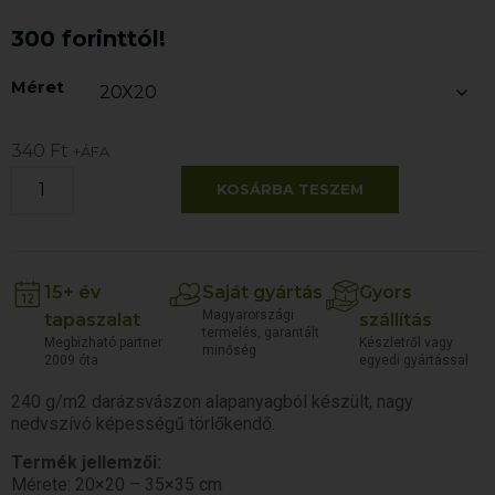
300 forinttól!
Méret
340
Ft
+ÁFA
KOSÁRBA TESZEM
15+ év
Saját gyártás
Gyors
Magyarországi
tapaszalat
szállítás
termelés, garantált
Megbízható partner
Készletről vagy
minőség
2009 óta
egyedi gyártással
240 g/m2 darázsvászon alapanyagból készült, nagy
nedvszívó képességű törlőkendő.
Termék jellemzői:
Mérete: 20×20 – 35×35 cm