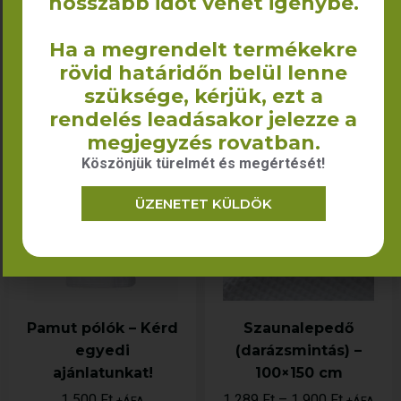
hosszabb időt vehet igénybe.
75×200 cm
2 375
Ft
+ÁFA
Ha a megrendelt termékekre
rövid határidőn belül lenne
KOSÁRBA TESZEM
KOSÁRBA TESZEM
szüksége, kérjük, ezt a
rendelés leadásakor jelezze a
megjegyzés rovatban.
Köszönjük türelmét és megértését!
ÜZENETET KÜLDÖK
Pamut pólók – Kérd
Szaunalepedő
egyedi
(darázsmintás) –
ajánlatunkat!
100×150 cm
1 500
Ft
1 289
Ft
–
1 900
Ft
+ÁFA
+ÁFA