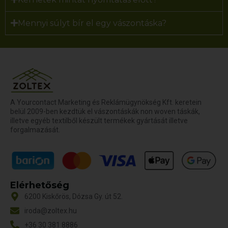
Mennyi súlyt bír el egy vászontáska?
A Yourcontact Marketing és Reklámügynökség Kft. keretein
belül 2009-ben kezdtük el vászontáskák non woven táskák,
illetve egyéb textilből készült termékek gyártását illetve
forgalmazását.
Elérhetőség
6200 Kiskőrös, Dózsa Gy. út 52.
iroda@zoltex.hu
+36 30 381 8886