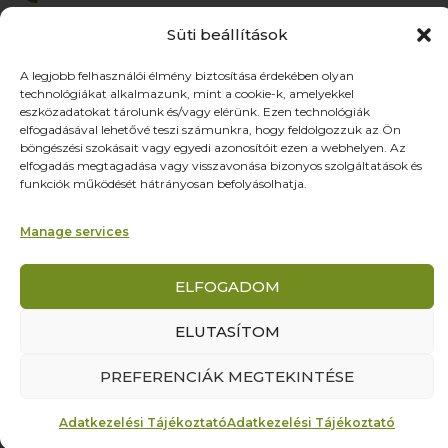
Nyitvatartás
Süti beállítások
Hétfő-Péntek: 9:00-17:00
SZ–V: ZÁRVA
A legjobb felhasználói élmény biztosítása érdekében olyan
technológiákat alkalmazunk, mint a cookie-k, amelyekkel
Oldalak
eszközadatokat tárolunk és/vagy elérünk. Ezen technológiák
elfogadásával lehetővé teszi számunkra, hogy feldolgozzuk az Ön
Termékek
böngészési szokásait vagy egyedi azonosítóit ezen a webhelyen. Az
Rólunk
elfogadás megtagadása vagy visszavonása bizonyos szolgáltatások és
funkciók működését hátrányosan befolyásolhatja.
Referenciák
Partnereknek
Manage services
Kapcsolat
ELFOGADOM
© Yourcontact Marketing és Reklámügynökség Kft. – Minden jog
ELUTASÍTOM
fenntartva! |
Adatkezelési tájékoztató
|
Általános szerződési feltételek
|
Szállítási és fizetési feltételek
PREFERENCIÁK MEGTEKINTÉSE
Adatkezelési Tájékoztató
Adatkezelési Tájékoztató