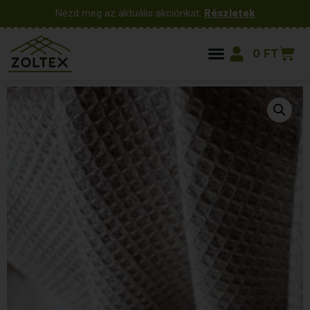
Nézd meg az aktuális akciónkat:
Részletek
0
FT