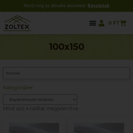
Nézd meg az aktuális akciónkat:
Részletek
0
FT
100x150
Kategóriák
Mind a(z) 4 találat megjelenítve