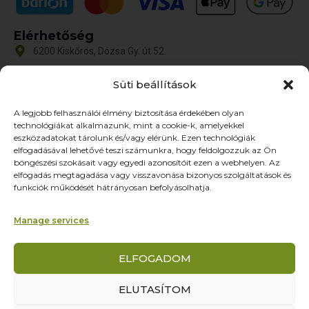
Elérhetőség
6200 Kiskőrös, Dózsa Gy. út 52.
iroda@zoltex.hu
Süti beállítások
+36 30 381 8886
A legjobb felhasználói élmény biztosítása érdekében olyan
Nyitvatartás
technológiákat alkalmazunk, mint a cookie-k, amelyekkel
Hétfő-Péntek: 9:00-17:00
eszközadatokat tárolunk és/vagy elérünk. Ezen technológiák
SZ–V: ZÁRVA
elfogadásával lehetővé teszi számunkra, hogy feldolgozzuk az Ön
böngészési szokásait vagy egyedi azonosítóit ezen a webhelyen. Az
Oldalak
elfogadás megtagadása vagy visszavonása bizonyos szolgáltatások és
funkciók működését hátrányosan befolyásolhatja.
Termékek
Rólunk
Manage services
Referenciák
Partnereknek
ELFOGADOM
Kapcsolat
ELUTASÍTOM