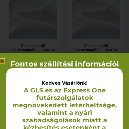
Szaunalepedő
Szaunalepedő
(darázsmintás) – 100×150
(darázsmintás) – 100×190
cm
cm
1 289
Ft
–
1 900
Ft
2 490
Ft
+ÁFA
Fontos szállítási információ!
+ÁFA
OPCIÓK VÁLASZTÁSA
KOSÁRBA TESZEM
Kedves Vásárlónk!
A GLS és az Express One
futárszolgálatok
megnövekedett leterheltsége,
valamint a nyári
szabadságolások miatt a
kézbesítés esetenként a