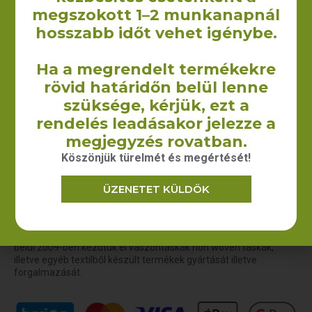
megszokott 1–2 munkanapnál
hosszabb időt vehet igénybe.
Szaunalepedő
Szaunalepedő (vászon) –
Ha a megrendelt termékekre
(darázsmintás) – 75×200 cm
100×150 cm
rövid határidőn belül lenne
2 375
Ft
805
Ft
–
3 302
Ft
+ÁFA
+ÁFA
szüksége, kérjük, ezt a
KOSÁRBA TESZEM
OPCIÓK VÁLASZTÁSA
rendelés leadásakor jelezze a
megjegyzés rovatban.
Köszönjük türelmét és megértését!
ÜZENETET KÜLDÖK
A Yourcontact Marketing és Reklámügynökség Kft. keretein
belül 2009-ben kezdtük el vászontáskák non woven táskák,
illetve egyéb textilből készült termékek gyártását illetve
forgalmazását.