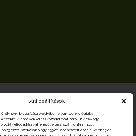
Süti beállítások
ldalak
lói élmény biztosítása érdekében olyan technológiákat
a cookie-k, amelyekkel eszközadatokat tárolunk és/vagy
ermékek
nológiák elfogadásával lehetővé teszi számunkra, hogy
ólunk
 böngészési szokásait vagy egyedi azonosítóit ezen a webhelyen.
gadása vagy visszavonása bizonyos szolgáltatások és funkciók