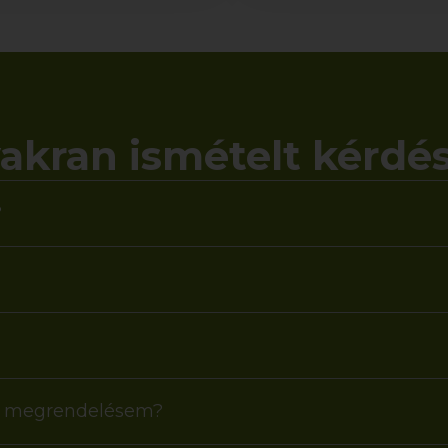
akran ismételt kérdé
?
 a megrendelésem?