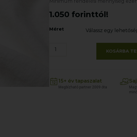
Minimum rendelési mennyiség ezen
1.050 forinttól!
Méret
KOSÁRBA TE
15+ év tapaszalat
Saj
Megbízható partner 2009 óta
Magy
min