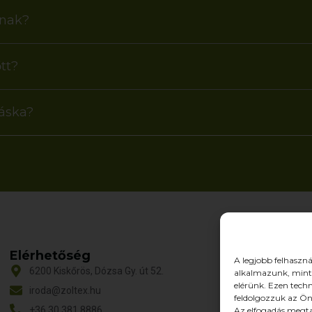
anak?
tt?
táska?
Elérhetőség
O
A legjobb felhaszná
6200 Kiskőrös, Dózsa Gy. út 52.
alkalmazunk, mint 
T
elérünk. Ezen tech
iroda@zoltex.hu
R
feldolgozzuk az Ön
+36 30 381 8886
Az elfogadás megta