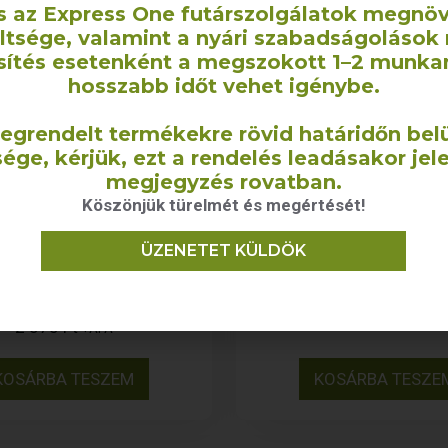
s az Express One futárszolgálatok megnö
eltsége, valamint a nyári szabadságolások 
sítés esetenként a megszokott 1–2 munka
hosszabb időt vehet igénybe.
egrendelt termékekre rövid határidőn belü
ége, kérjük, ezt a rendelés leadásakor jel
megjegyzés rovatban.
Köszönjük türelmét és megértését!
Szaunalepedő
Konyharuha
ÜZENETET KÜLDÖK
zsmintás) – 75×200
(darázsvászon) – 5
cm
590
Ft
+ÁFA
2 375
Ft
+ÁFA
KOSÁRBA TESZEM
KOSÁRBA TESZE