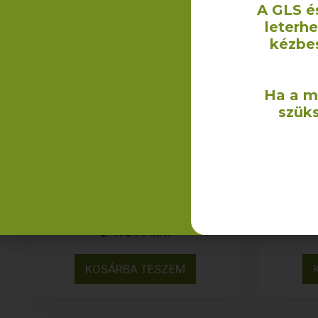
A GLS é
leterh
kézbe
Ha a m
szüks
Szaunalepedő
(darázsmintás) – 100×190
(dará
cm
2 490
Ft
+ÁFA
KOSÁRBA TESZEM