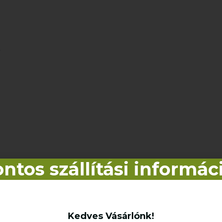
.
ntos szállítási informác
kek
Kedves Vásárlónk!