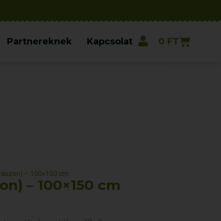
Partnereknek
Kapcsolat
0
FT
vászon) – 100×150 cm
on) – 100×150 cm