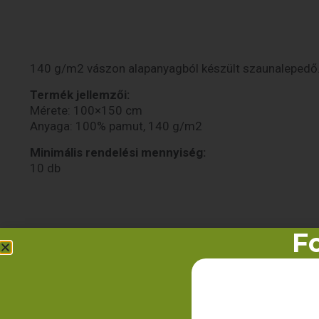
140 g/m2 vászon alapanyagból készült szaunalepedő
Termék jellemzői:
Mérete: 100×150 cm
Anyaga: 100% pamut, 140 g/m2
Minimális rendelési mennyiség:
10 db
Fo
Kapcsolódó termé