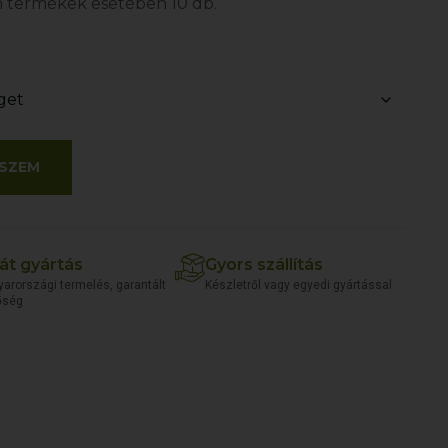
 termékek esetében 10 db.
SZEM
át gyártás
Gyors szállítás
arországi termelés, garantált
Készletről vagy egyedi gyártással
őség