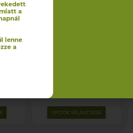
vekedett
miatt a
napnál
l lenne
ezze a
Törlőkendő (darázsvászon)
0×70 cm
– 20×20 cm/35×35 cm
340
Ft
–
430
Ft
+ÁFA
M
OPCIÓK VÁLASZTÁSA