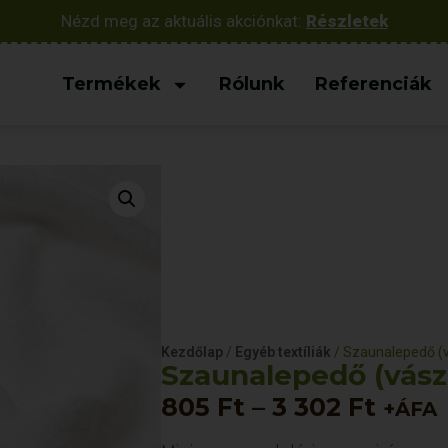
Nézd meg az aktuális akciónkat:
Részletek
Termékek
Rólunk
Referenciák
Kezdőlap
/
Egyéb textíliák
/ Szaunalepedő (
Szaunalepedő (vász
805
Ft
–
3 302
Ft
+ÁFA