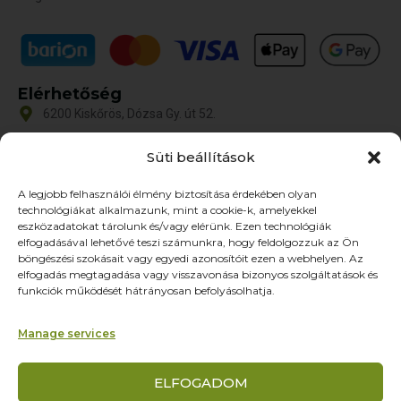
Elérhetőség
6200 Kiskőrös, Dózsa Gy. út 52.
iroda@zoltex.hu
Süti beállítások
+36 30 381 8886
A legjobb felhasználói élmény biztosítása érdekében olyan
Nyitvatartás
technológiákat alkalmazunk, mint a cookie-k, amelyekkel
Hétfő-Péntek: 9:00-17:00
eszközadatokat tárolunk és/vagy elérünk. Ezen technológiák
SZ–V: ZÁRVA
elfogadásával lehetővé teszi számunkra, hogy feldolgozzuk az Ön
böngészési szokásait vagy egyedi azonosítóit ezen a webhelyen. Az
Oldalak
elfogadás megtagadása vagy visszavonása bizonyos szolgáltatások és
funkciók működését hátrányosan befolyásolhatja.
Termékek
Rólunk
Manage services
Referenciák
Partnereknek
ELFOGADOM
Kapcsolat