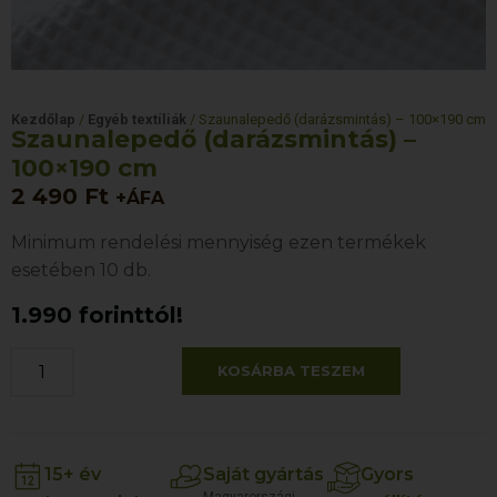
Kezdőlap
/
Egyéb textíliák
/ Szaunalepedő (darázsmintás) – 100×190 cm
Szaunalepedő (darázsmintás) –
100×190 cm
2 490
Ft
+ÁFA
Minimum rendelési mennyiség ezen termékek
esetében 10 db.
1.990 forinttól!
KOSÁRBA TESZEM
15+ év
Saját gyártás
Gyors