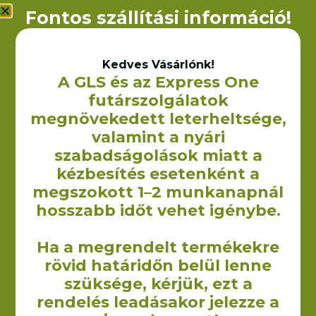
Fontos szállítási információ!
Kedves Vásárlónk!
A GLS és az Express One
Ballagó tarisznya
Pamut pólók – Kérd
futárszolgálatok
egyedi
545
Ft
+ÁFA
megnövekedett leterheltsége,
ajánlatunkat!
valamint a nyári
1 500
Ft
+ÁFA
szabadságolások miatt a
kézbesítés esetenként a
KOSÁRBA TESZEM
KOSÁRBA TESZEM
megszokott 1–2 munkanapnál
hosszabb időt vehet igénybe.
Ha a megrendelt termékekre
rövid határidőn belül lenne
szüksége, kérjük, ezt a
rendelés leadásakor jelezze a