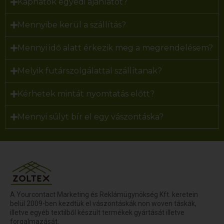
Kaphatok egyedi ajánlatot?
Mennyibe kerül a szállítás?
Mennyi idő alatt érkezik meg a megrendelésem?
Melyik futárszolgálattal szállítanak?
Kérhetek mintát nyomtatás előtt?
Mennyi súlyt bír el egy vászontáska?
A Yourcontact Marketing és Reklámügynökség Kft. keretein
belül 2009-ben kezdtük el vászontáskák non woven táskák,
illetve egyéb textilből készült termékek gyártását illetve
forgalmazását.