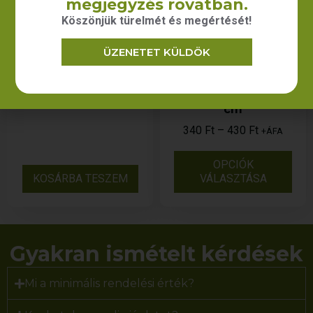
megjegyzés rovatban.
Köszönjük türelmét és megértését!
ÜZENETET KÜLDÖK
Konyhai kötény
Törlőkendő
(darázsvászon) –
1 650
Ft
+ÁFA
20×20 cm/35×35
cm
340
Ft
–
430
Ft
+ÁFA
OPCIÓK
KOSÁRBA TESZEM
VÁLASZTÁSA
Gyakran ismételt kérdések
Mi a minimális rendelési érték?