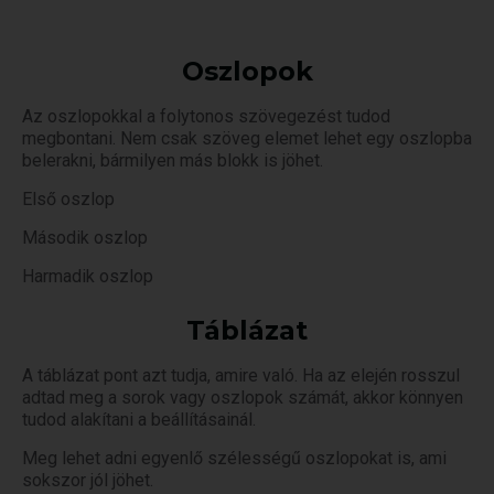
Oszlopok
Az oszlopokkal a folytonos szövegezést tudod
megbontani. Nem csak szöveg elemet lehet egy oszlopba
belerakni, bármilyen más blokk is jöhet.
Első oszlop
Második oszlop
Harmadik oszlop
Táblázat
A táblázat pont azt tudja, amire való. Ha az elején rosszul
adtad meg a sorok vagy oszlopok számát, akkor könnyen
tudod alakítani a beállításainál.
Meg lehet adni egyenlő szélességű oszlopokat is, ami
sokszor jól jöhet.