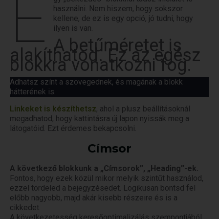
E
használni. Nem hiszem, hogy sokszor
kellene, de ez is egy opció, jó tudni, hogy
ilyen is van.
A betűméretet is
alakíthatod. Ez az egész
blokkra vonatkozni fog.
Adhatsz színt a szövegednek, és magának a blokk
hátterének is.
Linkeket is készíthetsz
, ahol a plusz beállításoknál
megadhatod, hogy kattintásra új lapon nyissák meg a
látogatóid. Ezt érdemes bekapcsolni.
Címsor
A következő blokkunk a „Címsorok”, „Heading”-ek.
Fontos, hogy ezek közül mikor melyik szintűt használod,
ezzel tördeled a bejegyzésedet. Logikusan bontsd fel
előbb nagyobb, majd akár kisebb részeire és is a
cikkedet.
A következetesség keresőoptimalizálás szempontjából