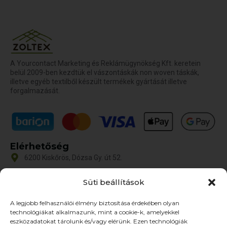
A Yourcontact Marketing és Reklámügynökség Kft. keretein
belül 2009-ben kezdtük el vászontáskák non woven táskák,
illetve egyéb textilből készült termékek gyártását illetve
forgalmazását.
Elérhetőség
6200 Kiskőrös, Dózsa Gy. út 52.
iroda@zoltex.hu
Süti beállítások
+36 30 381 8886
A legjobb felhasználói élmény biztosítása érdekében olyan
Nyitvatartás
technológiákat alkalmazunk, mint a cookie-k, amelyekkel
Hétfő-Péntek: 9:00-17:00
eszközadatokat tárolunk és/vagy elérünk. Ezen technológiák
SZ–V: ZÁRVA