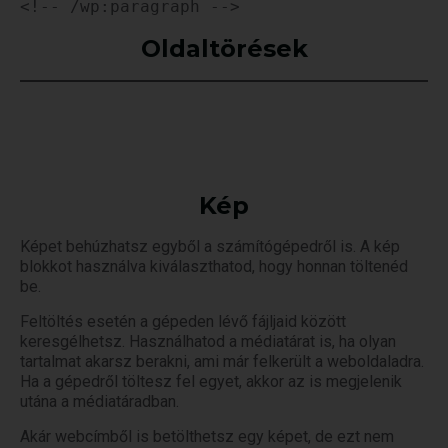
<!-- /wp:paragraph -->
Oldaltörések
Kép
Képet behúzhatsz egyből a számítógépedről is. A kép
blokkot használva kiválaszthatod, hogy honnan töltenéd
be.
Feltöltés esetén a gépeden lévő fájljaid között
keresgélhetsz. Használhatod a médiatárat is, ha olyan
tartalmat akarsz berakni, ami már felkerült a weboldaladra.
Ha a gépedről töltesz fel egyet, akkor az is megjelenik
utána a médiatáradban.
Akár webcímből is betölthetsz egy képet, de ezt nem