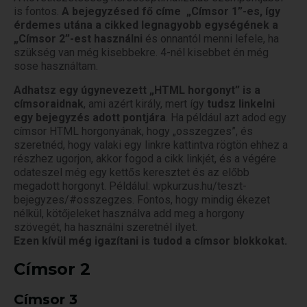
is fontos.
A bejegyzésed fő címe „Címsor 1”-es, így
érdemes utána a cikked legnagyobb egységének a
„Címsor 2”-est használni
és onnantól menni lefele, ha
szükség van még kisebbekre. 4-nél kisebbet én még
sose használtam.
Adhatsz egy úgynevezett „HTML horgonyt” is a
címsoraidnak
, ami azért király, mert így
tudsz linkelni
egy bejegyzés adott pontjára
. Ha például azt adod egy
címsor HTML horgonyának, hogy „osszegzes”, és
szeretnéd, hogy valaki egy linkre kattintva rögtön ehhez a
részhez ugorjon, akkor fogod a cikk linkjét, és a végére
odateszel még egy kettős keresztet és az előbb
megadott horgonyt. Példálul: wpkurzus.hu/teszt-
bejegyzes/#osszegzes. Fontos, hogy mindig ékezet
nélkül, kötőjeleket használva add meg a horgony
szövegét, ha használni szeretnél ilyet.
Ezen kívül még igazítani is tudod a címsor blokkokat.
Címsor 2
Címsor 3