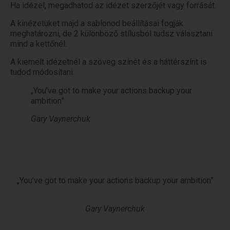
Ha idézel, megadhatod az idézet szerzőjét vagy forrását.
A kinézetüket majd a sablonod beállításai fogják
meghatározni, de 2 különböző stílusból tudsz választani
mind a kettőnél.
A kiemelt idézetnél a szöveg színét és a háttérszínt is
tudod módosítani.
„You’ve got to make your actions backup your
ambition”
Gary Vaynerchuk
„You’ve got to make your actions backup your ambition”
Gary Vaynerchuk