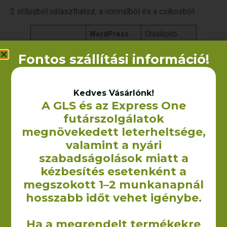
2 stílusból választhatsz, a normálból és a csíkosból.
WordPress
Oldalépítő
Mire való?
Alaprendszer
Oldalak
Fontos szállítási információ!
felépítése
elkészítése
Mennyibe
Ingyenes
70 dodó
kerül?
évente
Kedves Vásárlónk!
A GLS és az Express One
futárszolgálatok
Gomb
megnövekedett leterheltsége,
valamint a nyári
Megnézem a tanfolyamokat
szabadságolások miatt a
Kód
kézbesítés esetenként a
megszokott 1–2 munkanapnál
<!-- wp:paragraph -->

<p>Ez egy sima bekezdés blokk. Jó sokat 
hosszabb időt vehet igénybe.
fogod használni, ebből áll a cikked 
legnagyobb része. Minden bekezdés egy új 
Ha a megrendelt termékekre
blokkot jelent, szóval, ha "Enter"-t 