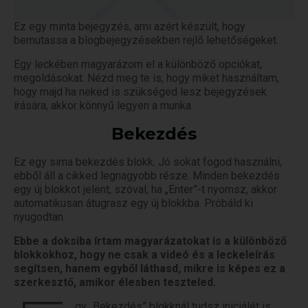
Ez egy minta bejegyzés, ami azért készült, hogy
bemutassa a blogbejegyzésekben rejlő lehetőségeket.
Egy leckében magyarázom el a különböző opciókat,
megoldásokat. Nézd meg te is, hogy miket használtam,
hogy majd ha neked is szükséged lesz bejegyzések
írására, akkor könnyű legyen a munka.
Bekezdés
Ez egy sima bekezdés blokk. Jó sokat fogod használni,
ebből áll a cikked legnagyobb része. Minden bekezdés
egy új blokkot jelent, szóval, ha „Enter”-t nyomsz, akkor
automatikusan átugrasz egy új blokkba. Próbáld ki
nyugodtan.
Ebbe a doksiba írtam magyarázatokat is a különböző
blokkokhoz, hogy ne csak a videó és a leckeleírás
segítsen, hanem egyből láthasd, mikre is képes ez a
szerkesztő, amikor élesben teszteled.
gy „Bekezdés” blokknál tudsz iniciálét is