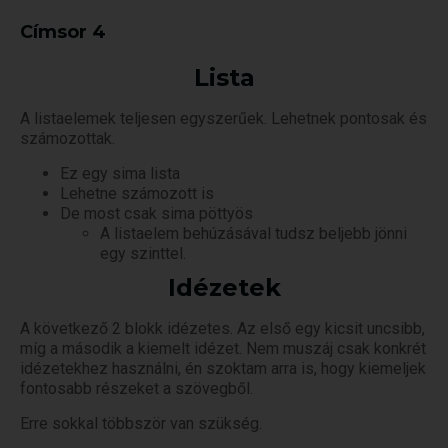
Címsor 4
Lista
A listaelemek teljesen egyszerűek. Lehetnek pontosak és
számozottak.
Ez egy sima lista
Lehetne számozott is
De most csak sima pöttyös
A listaelem behúzásával tudsz beljebb jönni
egy szinttel.
Idézetek
A következő 2 blokk idézetes. Az első egy kicsit uncsibb,
míg a második a kiemelt idézet. Nem muszáj csak konkrét
idézetekhez használni, én szoktam arra is, hogy kiemeljek
fontosabb részeket a szövegből.
Erre sokkal többször van szükség.