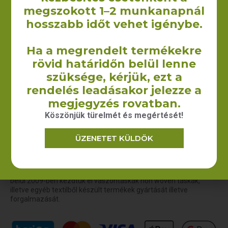
megszokott 1–2 munkanapnál
hosszabb időt vehet igénybe.
Szaunalepedő
Ha a megrendelt termékekre
(darázsmintás) – 75×200 cm
rövid határidőn belül lenne
2 375
Ft
+ÁFA
szüksége, kérjük, ezt a
KOSÁRBA TESZEM
rendelés leadásakor jelezze a
megjegyzés rovatban.
Köszönjük türelmét és megértését!
ÜZENETET KÜLDÖK
A Yourcontact Marketing és Reklámügynökség Kft. keretein
belül 2009-ben kezdtük el vászontáskák non woven táskák,
illetve egyéb textilből készült termékek gyártását illetve
forgalmazását.