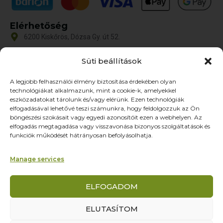
Elérhetőség
6200 Kiskőrös, Dózsa Gy. út 52.
iroda@zoltex.hu
Süti beállítások
+36 30 381 8886
A legjobb felhasználói élmény biztosítása érdekében olyan
Nyitvatartás
technológiákat alkalmazunk, mint a cookie-k, amelyekkel
Hétfő-Péntek: 9:00-17:00
eszközadatokat tárolunk és/vagy elérünk. Ezen technológiák
SZ–V: ZÁRVA
elfogadásával lehetővé teszi számunkra, hogy feldolgozzuk az Ön
böngészési szokásait vagy egyedi azonosítóit ezen a webhelyen. Az
Oldalak
elfogadás megtagadása vagy visszavonása bizonyos szolgáltatások és
funkciók működését hátrányosan befolyásolhatja.
Termékek
Rólunk
Manage services
Referenciák
Partnereknek
ELFOGADOM
Kapcsolat
ELUTASÍTOM