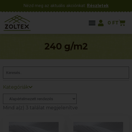
Nézd meg az aktuális akciónkat:
Részletek
0
FT
240 g/m2
Kategóriák
Mind a(z) 3 találat megjelenítve