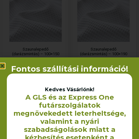
Szaunalepedő
Szaunalepedő
(darázsmintás) – 100×150
(darázsmintás) – 100×190
cm
cm
1 289
Ft
–
1 900
Ft
2 490
Ft
+ÁFA
Fontos szállítási információ!
+ÁFA
OPCIÓK VÁLASZTÁSA
KOSÁRBA TESZEM
Kedves Vásárlónk!
A GLS és az Express One
futárszolgálatok
megnövekedett leterheltsége,
valamint a nyári
szabadságolások miatt a
kézbesítés esetenként a