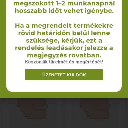
megszokott 1–2 munkanapnál
hosszabb időt vehet igénybe.
10 db-os
70 db-os
vászontáska
vászontáska
Ha a megrendelt termékekre
csomag (38×42
csomag (38×42
rövid határidőn belül lenne
cm)
cm)
szüksége, kérjük, ezt a
3 500
Ft
25 340
Ft
+ÁFA
+ÁFA
rendelés leadásakor jelezze a
megjegyzés rovatban.
KOSÁRBA TESZEM
KOSÁRBA TESZEM
Köszönjük türelmét és megértését!
ÜZENETET KÜLDÖK