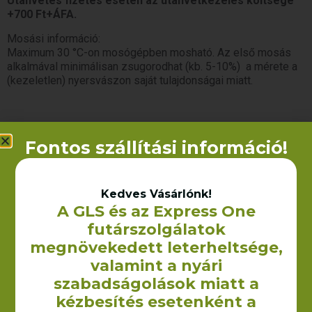
Utánvétes fizetés esetén az utánvétkezelés költsége
+700 Ft+ÁFA.
Mosási információ:
Maximum 30 °C-on mosógépben mosható. Az első mosás
alkalmával minimálisan zsugorodhat (kb. 5-10%) a mérete a
(kezeletlen) nyersvászon saját tulajdonságai miatt.
Fontos szállítási információ!
Kapcsolódó termékek
Kedves Vásárlónk!
A GLS és az Express One
futárszolgálatok
megnövekedett leterheltsége,
valamint a nyári
szabadságolások miatt a
kézbesítés esetenként a