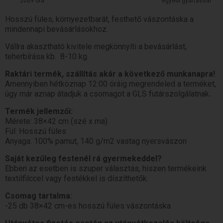
2009 óta
egyedi gyártással
Hosszú füles, környezetbarát, festhető vászontáska a
mindennapi bevásárlásokhoz.
Vállra akasztható kivitele megkönnyíti a bevásárlást,
teherbírása kb. 8-10 kg.
Raktári termék, szállítás akár a következő munkanapra!
Amennyiben hétköznap 12:00 óráig megrendeled a terméket,
úgy már aznap átadjuk a csomagot a GLS futárszolgálatnak
.
Termék jellemzői:
Mérete: 38×42 cm (szé x ma)
Fül: Hosszú füles
Anyaga: 100% pamut, 140 g/m2 vastag nyersvászon
Saját kezűleg festenél rá gyermekeddel?
Ebben az esetben is szuper választás, hiszen termékeink
textilfilccel vagy festékkel is díszíthetők.
Csomag tartalma:
-25 db 38×42 cm-es hosszú füles vászontáska