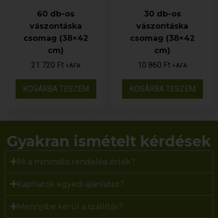
60 db-os
30 db-os
vászontáska
vászontáska
csomag (38×42
csomag (38×42
cm)
cm)
21 720
Ft
10 860
Ft
+ÁFA
+ÁFA
KOSÁRBA TESZEM
KOSÁRBA TESZEM
Gyakran ismételt kérdések
Mi a minimális rendelési érték?
Kaphatok egyedi ajánlatot?
Mennyibe kerül a szállítás?