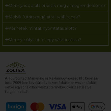
Mennyi idő alatt érkezik meg a megrendelésem?
Melyik futárszolgálattal szállítanak?
Kérhetek mintát nyomtatás előtt?
Mennyi súlyt bír el egy vászontáska?
A Yourcontact Marketing és Reklámügynökség Kft. keretein
belül 2009-ben kezdtük el vászontáskák non woven táskák,
illetve egyéb textilből készült termékek gyártását illetve
forgalmazását.