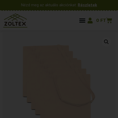
Nézd meg az aktuális akciónkat:
Részletek
0
FT