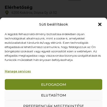
Elérhetőség
6200 Kiskőrös, Dózsa Gy. út 52.
iroda@zoltex.hu
Süti beállítások
+36 30 381 8886
A legjobb felhasználói élmény biztosítása érdekében olyan
Nyitvatartás
technológiákat alkalmazunk, mint a cookie-k, amelyekkel
Hétfő-Péntek: 9:00-17:00
eszközadatokat tárolunk és/vagy elérünk. Ezen technológiák
SZ–V: ZÁRVA
elfogadásával lehetővé teszi számunkra, hogy feldolgozzuk az Ön
böngészési szokásait vagy egyedi azonosítóit ezen a webhelyen. Az
Oldalak
elfogadás megtagadása vagy visszavonása bizonyos szolgáltatások és
funkciók működését hátrányosan befolyásolhatja.
Termékek
Rólunk
Manage services
Referenciák
Partnereknek
ELFOGADOM
Kapcsolat
ELUTASÍTOM
© Yourcontact Marketing és Reklámügynökség Kft. – Minden jog
PREFERENCIÁK MEGTEKINTÉSE