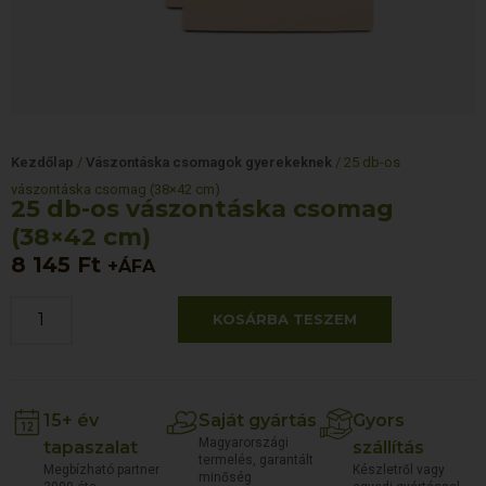
Kezdőlap
/
Vászontáska csomagok gyerekeknek
/ 25 db-os
vászontáska csomag (38×42 cm)
25 db-os vászontáska csomag
(38×42 cm)
8 145
Ft
+ÁFA
KOSÁRBA TESZEM
15+ év
Saját gyártás
Gyors
Magyarországi
tapaszalat
szállítás
termelés, garantált
Megbízható partner
Készletről vagy
minőség