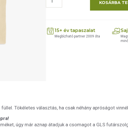
KOSÁRBA TE
15+ év tapaszalat
Saj
Megbízható partner 2009 óta
Magy
min
füllel. Tökéletes választás, ha csak néhány apróságot vinn
pra!
méket, úgy már aznap átadjuk a csomagot a GLS futárszol