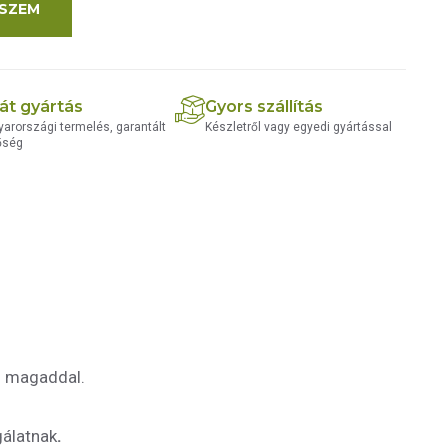
SZEM
át gyártás
Gyors szállítás
arországi termelés, garantált
Készletről vagy egyedi gyártással
őség
él magaddal.
gálatnak
.