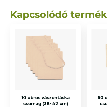
Kapcsolódó termé
10 db-os vászontáska
60 
csomag (38×42 cm)
cs