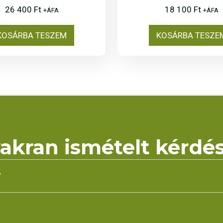
26 400
Ft
18 100
Ft
+ÁFA
+ÁFA
KOSÁRBA TESZEM
KOSÁRBA TESZE
akran ismételt kérdé
?