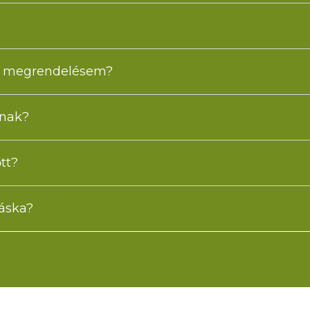
 a megrendelésem?
anak?
tt?
táska?