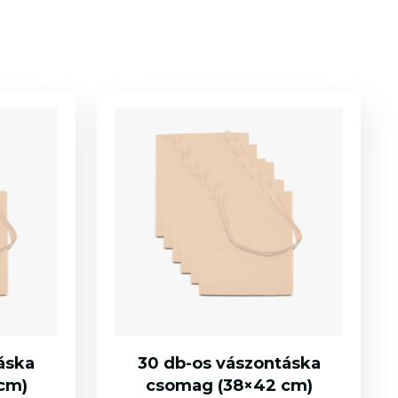
áska
30 db-os vászontáska
cm)
csomag (38×42 cm)