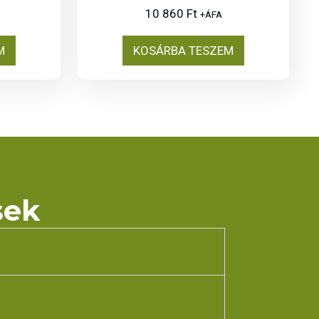
10 860
Ft
+ÁFA
M
KOSÁRBA TESZEM
sek