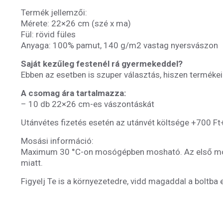
Termék jellemzői:
Mérete: 22×26 cm (szé x ma)
Fül: rövid füles
Anyaga: 100% pamut, 140 g/m2 vastag nyersvászon
Saját kezűleg festenél rá gyermekeddel?
Ebben az esetben is szuper választás, hiszen termékeink
A csomag ára tartalmazza:
– 10 db 22×26 cm-es vászontáskát
Utánvétes fizetés esetén az utánvét költsége +700 F
Mosási információ:
Maximum 30 °C-on mosógépben mosható. Az első mosás
miatt.
Figyelj Te is a környezetedre, vidd magaddal a boltba