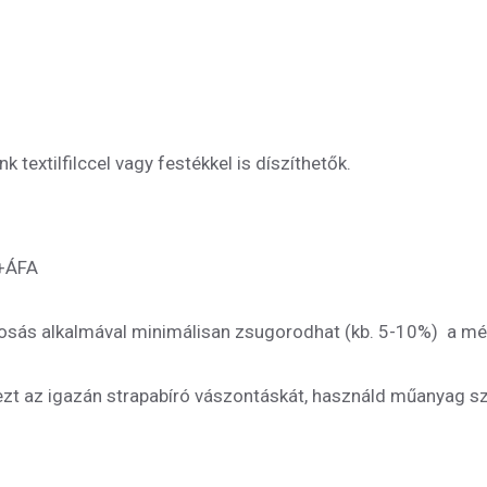
 textilfilccel vagy festékkel is díszíthetők.
t+ÁFA
 alkalmával minimálisan zsugorodhat (kb. 5-10%) a méret
 ezt az igazán strapabíró vászontáskát, használd műanyag sz