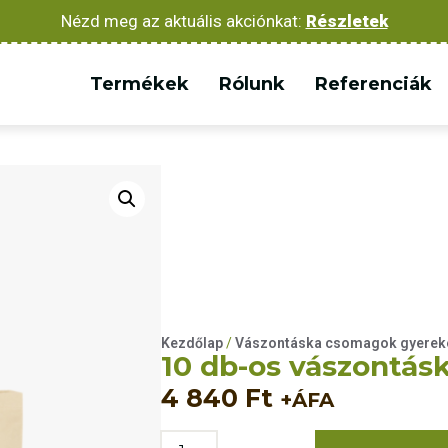
Nézd meg az aktuális akciónkat:
Részletek
Termékek
Rólunk
Referenciák
Kezdőlap
/
Vászontáska csomagok gyerek
10 db-os vászontás
4 840
Ft
+ÁFA