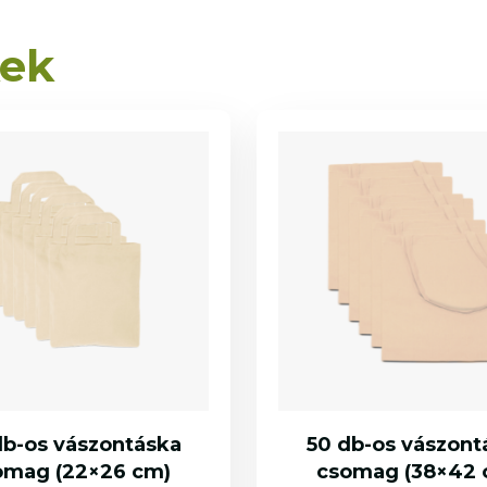
kek
db-os vászontáska
50 db-os vászont
omag (22×26 cm)
csomag (38×42 