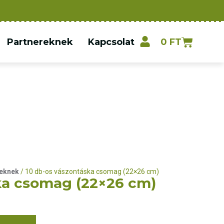
Partnereknek
Kapcsolat
0
FT
eknek
/ 10 db-os vászontáska csomag (22×26 cm)
ka csomag (22×26 cm)