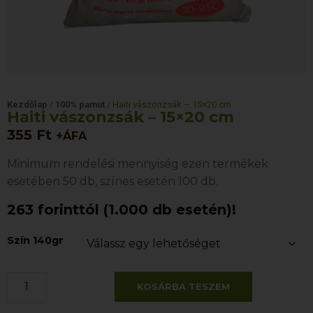
Kezdőlap
/
100% pamut
/ Haiti vászonzsák – 15×20 cm
Haiti vászonzsák – 15×20 cm
355
Ft
+ÁFA
Minimum rendelési mennyiség ezen termékek
esetében 50 db, színes esetén 100 db.
263 forinttól (1.000 db esetén)!
Szín 140gr
KOSÁRBA TESZEM