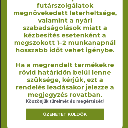
futárszolgálatok
megnövekedett leterheltsége,
valamint a nyári
szabadságolások miatt a
kézbesítés esetenként a
megszokott 1–2 munkanapnál
hosszabb időt vehet igénybe.
Ha a megrendelt termékekre
Cuba vászontáska –
Jamaica (talpas)
rövid határidőn belül lenne
22×26 cm (140
vászontáska
szüksége, kérjük, ezt a
g/m2 vastag)
hosszú füllel –
rendelés leadásakor jelezze a
38x42x8 cm (140
390
Ft
–
560
Ft
+ÁFA
megjegyzés rovatban.
g/m2)
Köszönjük türelmét és megértését!
930
Ft
–
1 010
Ft
+ÁFA
ÜZENETET KÜLDÖK
OPCIÓK
OPCIÓK
VÁLASZTÁSA
VÁLASZTÁSA