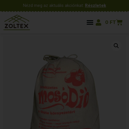
Nézd meg az aktuális akciónkat:
Részletek
0
FT