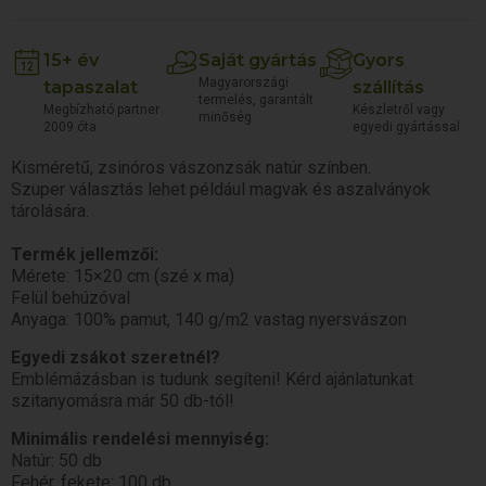
15+ év
Saját gyártás
Gyors
Magyarországi
tapaszalat
szállítás
termelés, garantált
Megbízható partner
Készletről vagy
minőség
2009 óta
egyedi gyártással
Kisméretű, zsinóros vászonzsák natúr színben.
Szuper választás lehet például magvak és aszalványok
tárolására.
Termék jellemzői:
Mérete: 15×20 cm (szé x ma)
Felül behúzóval
Anyaga: 100% pamut, 140 g/m2 vastag nyersvászon
Egyedi zsákot szeretnél?
Emblémázásban is tudunk segíteni! Kérd ajánlatunkat
szitanyomásra már 50 db-tól!
Minimális rendelési mennyiség:
Natúr: 50 db
Fehér, fekete: 100 db