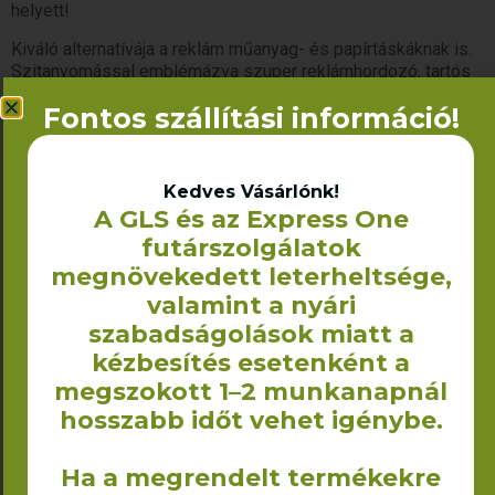
helyett!
Kiváló alternatívája a reklám műanyag- és papírtáskáknak is.
Szitanyomással emblémázva szuper reklámhordozó, tartós
és strapabíró termék.
Fontos szállítási információ!
Miért tőlünk vásárolj?

Kedves Vásárlónk!
Több mint 12 éves tapasztalatunk van a 
A GLS és az Express One
textiltermékek gyártási területén, egyedi 
igények megvalósításában is örömmel 
futárszolgálatok
segítünk. 

megnövekedett leterheltsége,
Termékeink nagy része Magyarországon 
valamint a nyári
készül, nagy raktárkészületünknek 
köszönhetően a megrendelést 2-3 munkanapon 
szabadságolások miatt a
belül tudjuk teljesíteni.
kézbesítés esetenként a
megszokott 1–2 munkanapnál
hosszabb időt vehet igénybe.
Kapcsolódó termékek
Ha a megrendelt termékekre