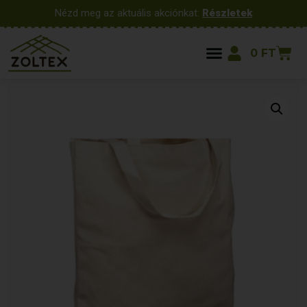
Nézd meg az aktuális akciónkat:
Részletek
0
FT