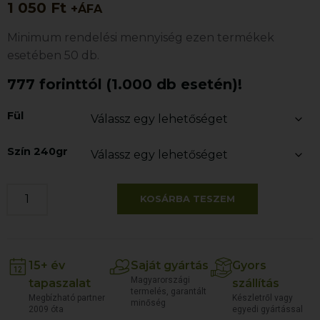
1 050
Ft
+ÁFA
Minimum rendelési mennyiség ezen termékek
esetében 50 db.
777 forinttól (1.000 db esetén)!
Fül
Szín 240gr
KOSÁRBA TESZEM
15+ év
Saját gyártás
Gyors
Magyarországi
tapaszalat
szállítás
termelés, garantált
Megbízható partner
Készletről vagy
minőség
2009 óta
egyedi gyártással