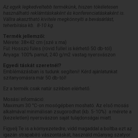
Az egyik legkedveltebb termékünk, hiszen tökéletesen
használható reklámtáskaként és konferenciatáskaként is.
Vállra akasztható kivitele megkönnyíti a bevásárlást,
teherbírása kb. 8-10 kg.
Termék jellemzői:
Mérete: 38×42 cm (szé x ma)
Fül: Hosszú füles (rövid füllel is kérhető 50 db-tól)
Anyaga: 100% pamut, 240 g/m2 vastag nyersvászon
Egyedi táskát szeretnél?
Emblémázásban is tudunk segíteni! Kérd ajánlatunkat
szitanyomásra már 50 db-tól!
Ez a termék csak natúr színben elérhető.
Mosási információ:
Maximum 30 °C-on mosógépben mosható. Az első mosás
alkalmával minimálisan zsugorodhat (kb. 5-10%) a mérete a
(kezeletlen) nyersvászon saját tulajdonságai miatt.
Figyelj Te is a környezetedre, vidd magaddal a boltba ezt az
igazán strapabíró vászontáskát, használd műanyag szatyor