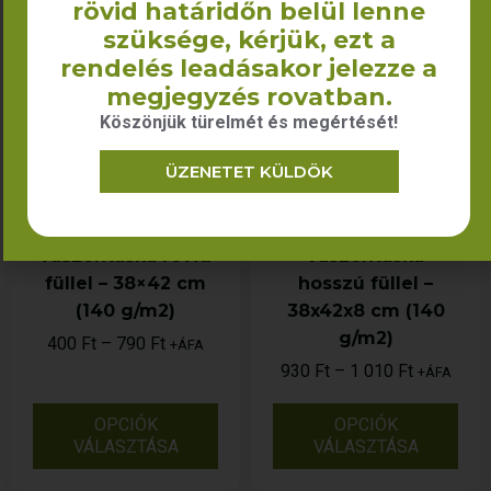
rövid határidőn belül lenne
szüksége, kérjük, ezt a
rendelés leadásakor jelezze a
megjegyzés rovatban.
Köszönjük türelmét és megértését!
ÜZENETET KÜLDÖK
Dominika
Jamaica (talpas)
vászontáska rövid
vászontáska
füllel – 38×42 cm
hosszú füllel –
(140 g/m2)
38x42x8 cm (140
g/m2)
400
Ft
–
790
Ft
+ÁFA
930
Ft
–
1 010
Ft
+ÁFA
OPCIÓK
OPCIÓK
VÁLASZTÁSA
VÁLASZTÁSA