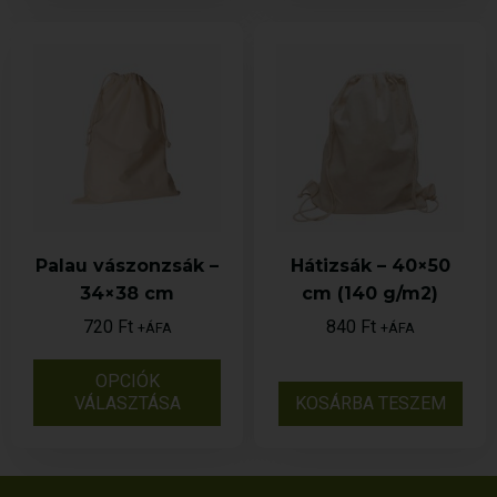
Palau vászonzsák –
Hátizsák – 40×50
34×38 cm
cm (140 g/m2)
720
Ft
840
Ft
+ÁFA
+ÁFA
OPCIÓK
VÁLASZTÁSA
KOSÁRBA TESZEM