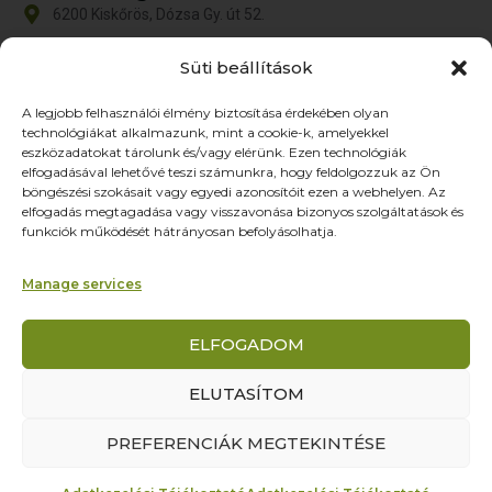
6200 Kiskőrös, Dózsa Gy. út 52.
iroda@zoltex.hu
Süti beállítások
+36 30 381 8886
A legjobb felhasználói élmény biztosítása érdekében olyan
Nyitvatartás
technológiákat alkalmazunk, mint a cookie-k, amelyekkel
Hétfő-Péntek: 9:00-17:00
eszközadatokat tárolunk és/vagy elérünk. Ezen technológiák
SZ–V: ZÁRVA
elfogadásával lehetővé teszi számunkra, hogy feldolgozzuk az Ön
böngészési szokásait vagy egyedi azonosítóit ezen a webhelyen. Az
Oldalak
elfogadás megtagadása vagy visszavonása bizonyos szolgáltatások és
funkciók működését hátrányosan befolyásolhatja.
Termékek
Rólunk
Manage services
Referenciák
Partnereknek
ELFOGADOM
Kapcsolat
ELUTASÍTOM
© Yourcontact Marketing és Reklámügynökség Kft. – Minden jog
PREFERENCIÁK MEGTEKINTÉSE
fenntartva! |
Adatkezelési tájékoztató
|
Általános szerződési feltételek
|
Szállítási és fizetési feltételek