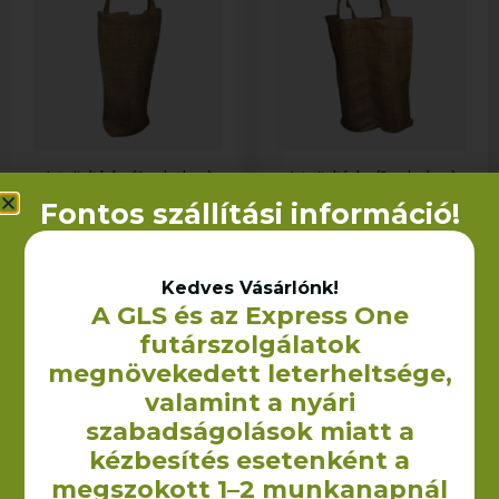
Juta italtáska (1 palackos)
Juta italtáska (2 palackos)
1 040
Ft
1 185
Ft
+ÁFA
+ÁFA
Fontos szállítási információ!
KOSÁRBA TESZEM
KOSÁRBA TESZEM
Kedves Vásárlónk!
A GLS és az Express One
futárszolgálatok
megnövekedett leterheltsége,
valamint a nyári
szabadságolások miatt a
kézbesítés esetenként a
megszokott 1–2 munkanapnál