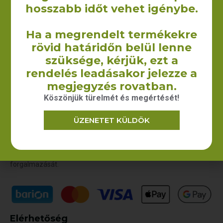
hosszabb időt vehet igénybe.
Juta italzsák (1 palackos)
Ha a megrendelt termékekre
860
Ft
+ÁFA
rövid határidőn belül lenne
KOSÁRBA TESZEM
szüksége, kérjük, ezt a
rendelés leadásakor jelezze a
megjegyzés rovatban.
Köszönjük türelmét és megértését!
ÜZENETET KÜLDÖK
A Yourcontact Marketing és Reklámügynökség Kft. keretein
belül 2009-ben kezdtük el vászontáskák non woven táskák,
illetve egyéb textilből készült termékek gyártását illetve
forgalmazását.
Elérhetőség