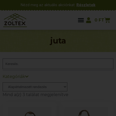
Nézd meg az aktuális akciónkat:
Részletek
0
FT
juta
Kategóriák
Mind a(z) 3 találat megjelenítve