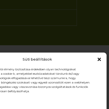
Süti beállítások
ldalak
lói élmény biztosítása érdekében olyan technológiákat
a cookie-k, amelyekkel eszközadatokat tárolunk és/vagy
ermékek
nológiák elfogadásával lehetővé teszi számunkra, hogy
ólunk
 böngészési szokásait vagy egyedi azonosítóit ezen a webhelyen.
gadása vagy visszavonása bizonyos szolgáltatások és funkciók
ferenciák
san befolyásolhatja.
artnereknek
pcsolat