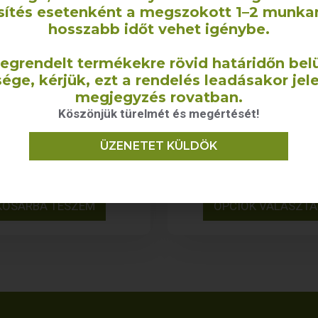
sítés esetenként a megszokott 1–2 munka
hosszabb időt vehet igénybe.
egrendelt termékekre rövid határidőn belü
ége, kérjük, ezt a rendelés leadásakor jel
megjegyzés rovatban.
Köszönjük türelmét és megértését!
italzsák (1 palackos)
Jutazsák – 30×
cm/20×30 c
ÜZENETET KÜLDÖK
860
Ft
+ÁFA
715
Ft
–
1 010
Ft
+
KOSÁRBA TESZEM
OPCIÓK VÁLASZT