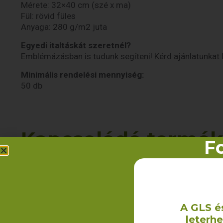
Mérete: 32×40 cm (szé x ma)
Fül: rövid füles
Anyaga: 280 g/m2 juta
Egyedi italtáskát szeretnél?
Emblémázásban is tudunk segíteni! Kérd ajánlatunkat 
Minimális rendelési mennyiség:
50 db
Kapcsolódó termé
Fo
A GLS é
leterh