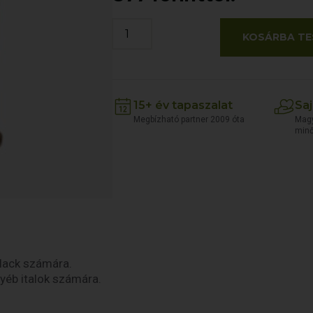
KOSÁRBA TE
15+ év tapaszalat
Saj
Megbízható partner 2009 óta
Magy
min
alack számára.
gyéb italok számára.