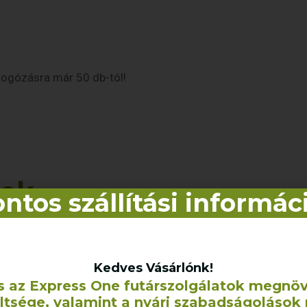
logózásra már 50 db-tól!
kek
ntos szállítási informác
Kedves Vásárlónk!
s az Express One futárszolgálatok megnö
eltsége, valamint a nyári szabadságolások 