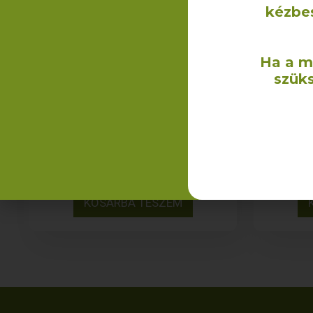
kézbe
Ha a m
szüks
Juta italtáska (1 palackos)
Juta 
1 040
Ft
+ÁFA
KOSÁRBA TESZEM