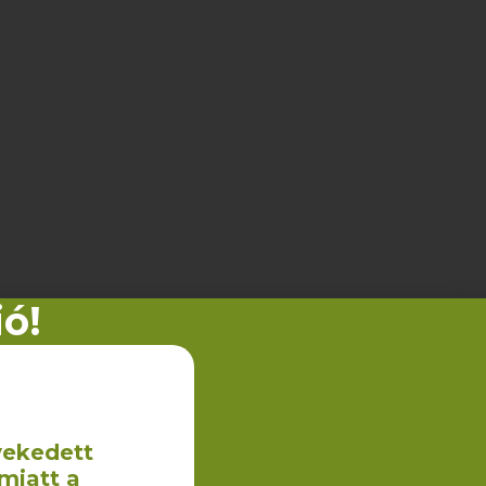
ió!
vekedett
miatt a