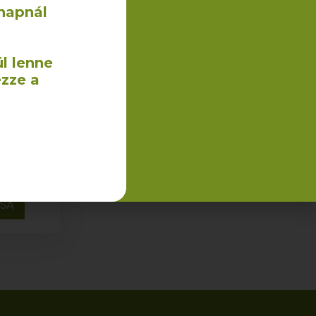
napnál
l lenne
ezze a
40
m
ÁFA
ÁSA