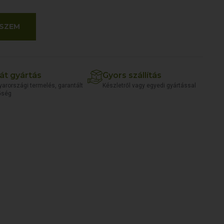
SZEM
át gyártás
Gyors szállítás
arországi termelés, garantált
Készletről vagy egyedi gyártással
őség