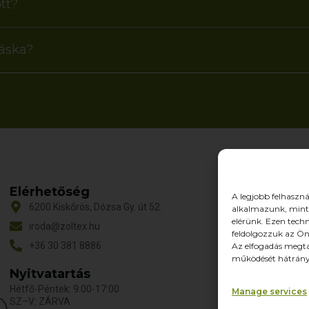
tt?
táska?
Elérhetőség
O
A legjobb felhaszná
6200 Kiskőrös, Dózsa Gy. út 52.
alkalmazunk, mint 
T
elérünk. Ezen tech
iroda@zoltex.hu
R
feldolgozzuk az Ön
+36 30 381 8886
Az elfogadás megta
Re
működését hátrányo
P
Nyitvatartás
Ka
Hétfő-Péntek: 9:00-17:00
Manage services
SZ–V: ZÁRVA