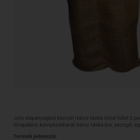
Juta alapanyagból készült italos táska rövid füllel 2 p
Strapabíró, környezetbarát italos táska bor, pezsgő, e
Termék jellemzői: