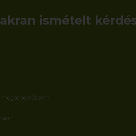
akran ismételt kérdé
?
 a megrendelésem?
anak?