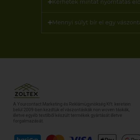
Kérhetek mintát nyomtatás elő
Mennyi súlyt bír el egy vászon
A Yourcontact Marketing és Reklámügynökség Kft. keretein
belül 2009-ben kezdtük el vászontáskák non woven táskák,
illetve egyéb textilből készült termékek gyártását illetve
forgalmazását.