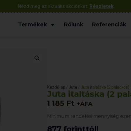
Nézd meg az aktuális akciónkat:
Részletek
Termékek
Rólunk
Referenciák
Kezdőlap
/
Juta
/ Juta italtáska (2 palackos)
Juta italtáska (2 pa
1 185
Ft
+ÁFA
Minimum rendelési mennyiség ezen
877 forinttól!