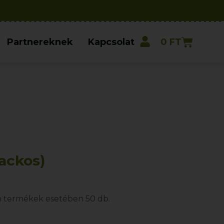
Partnereknek
Kapcsolat
0
FT
lackos)
 termékek esetében 50 db.