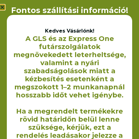
Fontos szállítási információ!
Kedves Vásárlónk!
A GLS és az Express One
futárszolgálatok
Aruba vászontáska hosszú
megnövekedett leterheltsége,
füllel – 38×42 cm (240 g/m2)
1 050
Ft
valamint a nyári
+ÁFA
szabadságolások miatt a
OPCIÓK VÁLASZTÁSA
kézbesítés esetenként a
megszokott 1–2 munkanapnál
hosszabb időt vehet igénybe.
Ha a megrendelt termékekre
rövid határidőn belül lenne
szüksége, kérjük, ezt a
A Yourcontact Marketing és Reklámügynökség Kft. keretein
belül 2009-ben kezdtük el vászontáskák non woven táskák,
rendelés leadásakor jelezze a
illetve egyéb textilből készült termékek gyártását illetve