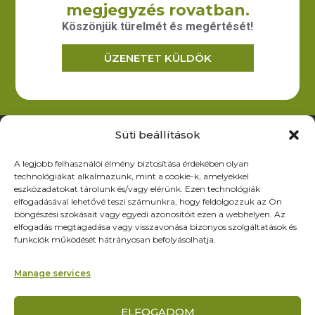
megjegyzés rovatban.
forgalmazását.
Köszönjük türelmét és megértését!
ÜZENETET KÜLDÖK
Elérhetőség
6200 Kiskőrös, Dózsa Gy. út 52.
iroda@zoltex.hu
Süti beállítások
+36 30 381 8886
A legjobb felhasználói élmény biztosítása érdekében olyan
Nyitvatartás
technológiákat alkalmazunk, mint a cookie-k, amelyekkel
Hétfő-Péntek: 9:00-17:00
eszközadatokat tárolunk és/vagy elérünk. Ezen technológiák
SZ–V: ZÁRVA
elfogadásával lehetővé teszi számunkra, hogy feldolgozzuk az Ön
böngészési szokásait vagy egyedi azonosítóit ezen a webhelyen. Az
Oldalak
elfogadás megtagadása vagy visszavonása bizonyos szolgáltatások és
funkciók működését hátrányosan befolyásolhatja.
Termékek
Rólunk
Manage services
Referenciák
Partnereknek
ELFOGADOM