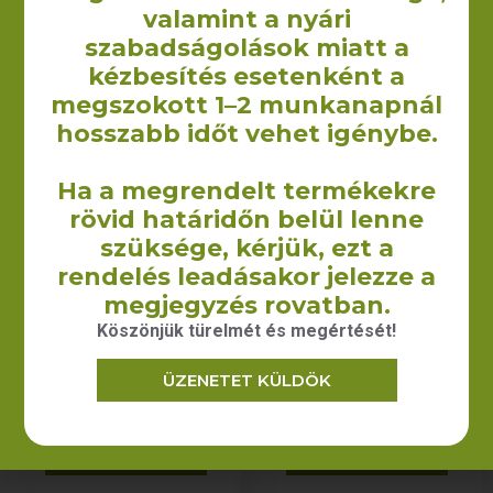
38x42x8 cm (140 g/m2)
550
Ft
valamint a nyári
+ÁFA
930
Ft
–
1 010
Ft
+ÁFA
szabadságolások miatt a
kézbesítés esetenként a
OPCIÓK VÁLASZTÁSA
OPCIÓK VÁLASZTÁSA
megszokott 1–2 munkanapnál
hosszabb időt vehet igénybe.
Ha a megrendelt termékekre
rövid határidőn belül lenne
szüksége, kérjük, ezt a
rendelés leadásakor jelezze a
megjegyzés rovatban.
Köszönjük türelmét és megértését!
Mexico vászontáska hosszú
Palau vászonzsák – 34×38
ÜZENETET KÜLDÖK
füllel – 38×42 cm (140 g/m2)
cm
410
Ft
–
800
Ft
720
Ft
+ÁFA
+ÁFA
OPCIÓK VÁLASZTÁSA
OPCIÓK VÁLASZTÁSA