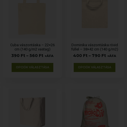
Cuba vászontáska – 22×26
Dominika vászontáska rövid
cm (140 g/m2 vastag)
füllel – 38×42 cm (140 g/m2)
390
Ft
–
560
Ft
400
Ft
–
790
Ft
+ÁFA
+ÁFA
OPCIÓK VÁLASZTÁSA
OPCIÓK VÁLASZTÁSA