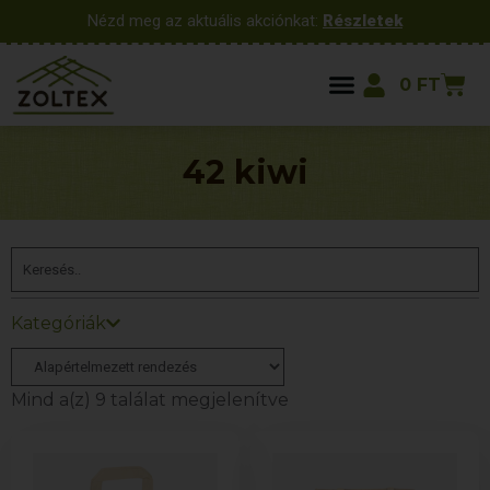
Nézd meg az aktuális akciónkat:
Részletek
0
FT
42 kiwi
Kategóriák
Mind a(z) 9 találat megjelenítve