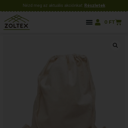
Nézd meg az aktuális akciónkat:
Részletek
0
FT