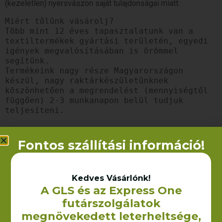
(kezeletlen) nyersvászon saját tulajdonságai miatt.
Miért tőlünk vásárolj?

Több mint 12 éves tapasztalatunk van a 
textiltermékek gyártási területén, egyedi 
igények megvalósításában is örömmel 
segítünk. 

Termékeink nagy része Magyarországon 
készül, nagy raktárkészületünknek 
köszönhetően a megrendelést (mennyiségtől 
függően) 2-3 munkanapon belül tudjuk 
teljesíteni.
Fontos szállítási információ!
Kapcsolódó termékek
Kedves Vásárlónk!
A GLS és az Express One
futárszolgálatok
megnövekedett leterheltsége,