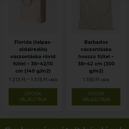
Florida (talpas-
Barbados
oldalredős)
vászontáska
vászontáska rövid
hosszú füllel –
füllel – 38×42/10
38×42 cm (300
cm (140 g/m2)
g/m2)
1 215
Ft
–
1 315
Ft
1 350
Ft
+ÁFA
+ÁFA
OPCIÓK
OPCIÓK
VÁLASZTÁSA
VÁLASZTÁSA