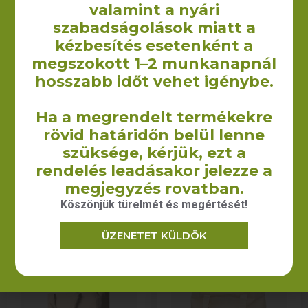
valamint a nyári
szabadságolások miatt a
kézbesítés esetenként a
megszokott 1–2 munkanapnál
hosszabb időt vehet igénybe.
Cuba vászontáska –
Jamaica (talpas)
22×26 cm (140
vászontáska
g/m2 vastag)
hosszú füllel –
Ha a megrendelt termékekre
38x42x8 cm (140
rövid határidőn belül lenne
390
Ft
–
560
Ft
+ÁFA
g/m2)
szüksége, kérjük, ezt a
rendelés leadásakor jelezze a
930
Ft
–
1 010
Ft
+ÁFA
megjegyzés rovatban.
OPCIÓK
OPCIÓK
Köszönjük türelmét és megértését!
VÁLASZTÁSA
VÁLASZTÁSA
ÜZENETET KÜLDÖK