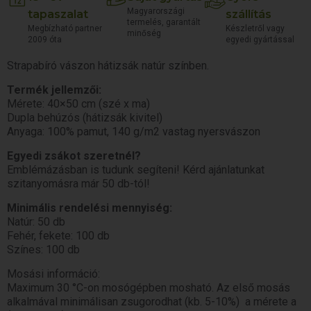
Magyarországi
tapaszalat
szállítás
termelés, garantált
Megbízható partner
Készletről vagy
minőség
2009 óta
egyedi gyártással
Strapabíró vászon hátizsák natúr színben.
Termék jellemzői:
Mérete: 40×50 cm (szé x ma)
Dupla behúzós (hátizsák kivitel)
Anyaga: 100% pamut, 140 g/m2 vastag nyersvászon
Egyedi zsákot szeretnél?
Emblémázásban is tudunk segíteni! Kérd ajánlatunkat
szitanyomásra már 50 db-tól!
Minimális rendelési mennyiség:
Natúr: 50 db
Fehér, fekete: 100 db
Színes: 100 db
Mosási információ:
Maximum 30 °C-on mosógépben mosható. Az első mosás
alkalmával minimálisan zsugorodhat (kb. 5-10%) a mérete a