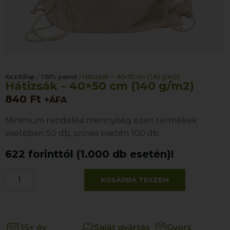
Kezdőlap
/
100% pamut
/ Hátizsák – 40×50 cm (140 g/m2)
Hátizsák – 40×50 cm (140 g/m2)
840
Ft
+ÁFA
Minimum rendelési mennyiség ezen termékek
esetében 50 db, színes esetén 100 db.
622 forinttól (1.000 db esetén)!
KOSÁRBA TESZEM
15+ év
Saját gyártás
Gyors