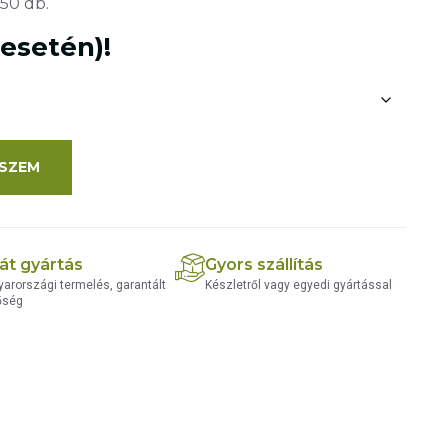
50 db.
 esetén)!
SZEM
át gyártás
Gyors szállítás
arországi termelés, garantált
Készletről vagy egyedi gyártással
őség