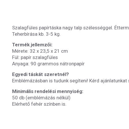
Szalagfüles papírtáska nagy talp szélességgel. Étter
Teherbírása kb. 3-5 kg.
Termék jellemzői:
Mérete: 32 x 23,5 x 21 cm
Fül: papír szalagfüles
Anyaga: 90 grammos nátronpapír
Egyedi táskát szeretnél?
Emblémázásban is tudunk segíteni! Kérd ajánlatunkat
Minimális rendelési mennyiség:
50 db (emblémázás nélkül)
Elérhető fehér színben is.