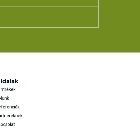
ldalak
ermékek
ólunk
ferenciák
artnereknek
pcsolat