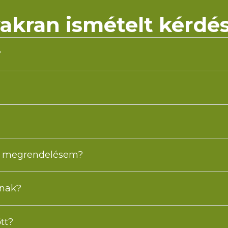
akran ismételt kérdé
?
 a megrendelésem?
anak?
tt?