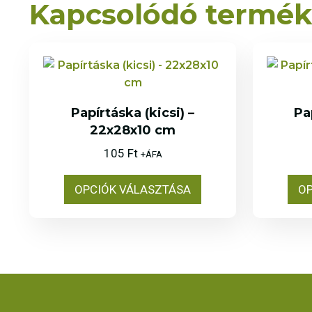
Kapcsolódó termé
Papírtáska (kicsi) –
Pa
22x28x10 cm
105
Ft
+ÁFA
OPCIÓK VÁLASZTÁSA
OP