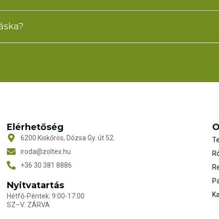
táska?
Elérhetőség
O
6200 Kiskőrös, Dózsa Gy. út 52.
T
iroda@zoltex.hu
R
+36 30 381 8886
Re
P
Nyitvatartás
Ka
Hétfő-Péntek: 9:00-17:00
SZ–V: ZÁRVA