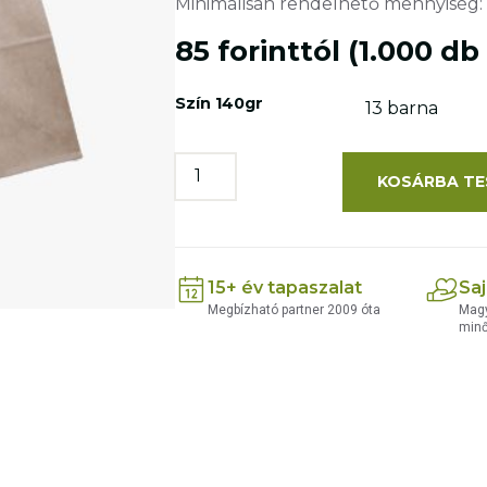
Minimálisan rendelhető mennyiség: 
85 forinttól (1.000 db
Szín 140gr
KOSÁRBA TE
15+ év tapaszalat
Saj
Megbízható partner 2009 óta
Magy
min