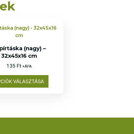
kek
pírtáska (nagy) –
32x45x16 cm
135
Ft
+ÁFA
CIÓK VÁLASZTÁSA