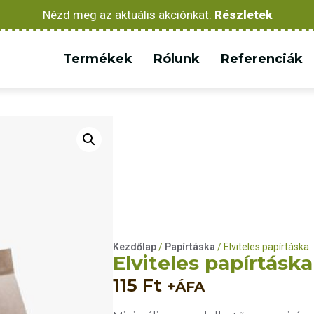
Nézd meg az aktuális akciónkat:
Részletek
Termékek
Rólunk
Referenciák
Kezdőlap
/
Papírtáska
/ Elviteles papírtáska
Elviteles papírtáska
115
Ft
+ÁFA