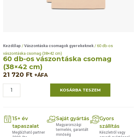
Kezdőlap
/
Vászontáska csomagok gyerekeknek
/ 60 db-os
vászontáska csomag (38×42 cm)
60 db-os vászontáska csomag
(38×42 cm)
21 720
Ft
+ÁFA
KOSÁRBA TESZEM
15+ év
Saját gyártás
Gyors
Magyarországi
tapaszalat
szállítás
termelés, garantált
Megbízható partner
Készletről vagy
minőség