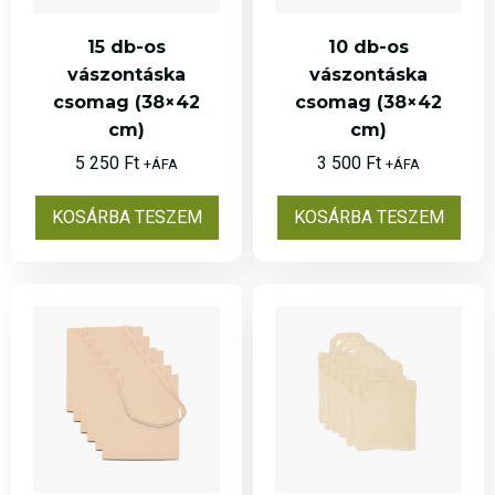
megszokott 1–2 munkanapnál
hosszabb időt vehet igénybe.
15 db-os
10 db-os
vászontáska
vászontáska
Ha a megrendelt termékekre
csomag (38×42
csomag (38×42
rövid határidőn belül lenne
cm)
cm)
szüksége, kérjük, ezt a
5 250
Ft
3 500
Ft
+ÁFA
+ÁFA
rendelés leadásakor jelezze a
megjegyzés rovatban.
KOSÁRBA TESZEM
KOSÁRBA TESZEM
Köszönjük türelmét és megértését!
ÜZENETET KÜLDÖK