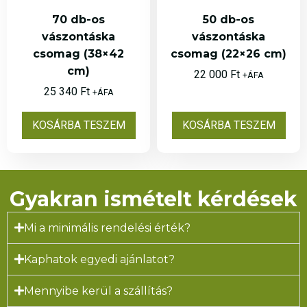
70 db-os
50 db-os
vászontáska
vászontáska
csomag (38×42
csomag (22×26 cm)
cm)
22 000
Ft
+ÁFA
25 340
Ft
+ÁFA
KOSÁRBA TESZEM
KOSÁRBA TESZEM
Gyakran ismételt kérdések
Mi a minimális rendelési érték?
Kaphatok egyedi ajánlatot?
Mennyibe kerül a szállítás?