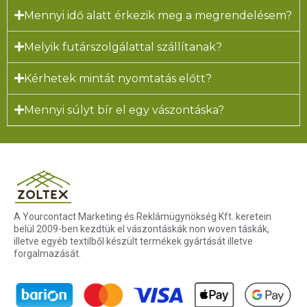
Mennyi idő alatt érkezik meg a megrendelésem?
Melyik futárszolgálattal szállítanak?
Kérhetek mintát nyomtatás előtt?
Mennyi súlyt bír el egy vászontáska?
A Yourcontact Marketing és Reklámügynökség Kft. keretein
belül 2009-ben kezdtük el vászontáskák non woven táskák,
illetve egyéb textilből készült termékek gyártását illetve
forgalmazását.