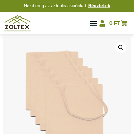
Nézd meg az aktuális akciónkat:
Részletek
0
FT