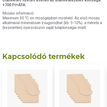
Utánvétes fizetés esetén az utánvétkezelés költsége
+700 Ft+ÁFA.
Mosási információ:
Maximum 30 °C-on mosógépben mosható. Az első mosás
alkalmával minimálisan zsugorodhat (kb. 5-10%) a mérete a
(kezeletlen) nyersvászon saját tulajdonságai miatt.
Fontos szállítási információ!
Kapcsolódó termékek
Kedves Vásárlónk!
A GLS és az Express One
futárszolgálatok
megnövekedett leterheltsége,
valamint a nyári
szabadságolások miatt a
kézbesítés esetenként a