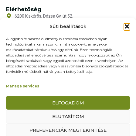
Elérhetőség
6200 Kiskőrös, Dózsa Gy. út 52.
iroda@zoltex.hu
Süti beállítások
+36 30 381 8886
A legjobb felhasználói élmény biztosítása érdekében olyan
technológiákat alkalmazunk, mint a cookie-k, amelyekkel
Nyitvatartás
eszközadatokat tárolunk és/vagy elérünk. Ezen technológiák
Hétfő-Péntek: 9:00-17:00
elfogadásával lehetővé teszi számunkra, hogy feldolgozzuk az Ön
SZ–V: ZÁRVA
böngészési szokásait vagy egyedi azonosítóit ezen a webhelyen. Az
elfogadás megtagadása vagy visszavonása bizonyos szolgáltatások és
Oldalak
funkciók működését hátrányosan befolyásolhatja.
Termékek
Rólunk
Manage services
Referenciák
Partnereknek
ELFOGADOM
Kapcsolat
ELUTASÍTOM
PREFERENCIÁK MEGTEKINTÉSE
© Yourcontact Marketing és Reklámügynökség Kft. – Minden jog