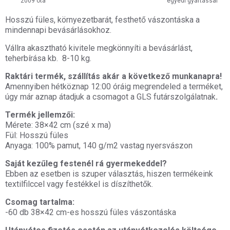
2009 óta
egyedi gyártással
Hosszú füles, környezetbarát, festhető vászontáska a
mindennapi bevásárlásokhoz.
Vállra akasztható kivitele megkönnyíti a bevásárlást,
teherbírása kb. 8-10 kg.
Raktári termék, szállítás akár a következő munkanapra!
Amennyiben hétköznap 12:00 óráig megrendeled a terméket,
úgy már aznap átadjuk a csomagot a GLS futárszolgálatnak
.
Termék jellemzői:
Mérete: 38×42 cm (szé x ma)
Fül: Hosszú füles
Anyaga: 100% pamut, 140 g/m2 vastag nyersvászon
Saját kezűleg festenél rá gyermekeddel?
Ebben az esetben is szuper választás, hiszen termékeink
textilfilccel vagy festékkel is díszíthetők.
Csomag tartalma:
-60 db 38×42 cm-es hosszú füles vászontáska