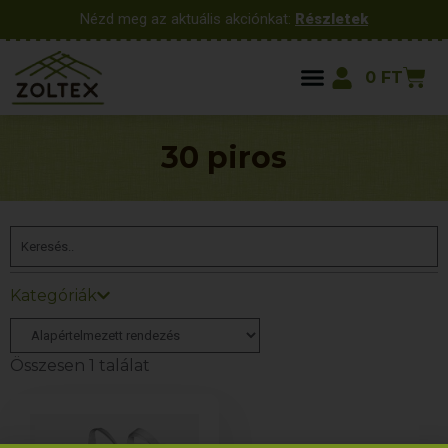
Nézd meg az aktuális akciónkat:
Részletek
0
FT
30 piros
Kategóriák
Összesen 1 találat