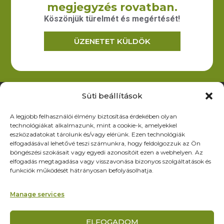
megjegyzés rovatban.
forgalmazását.
Köszönjük türelmét és megértését!
ÜZENETET KÜLDÖK
Elérhetőség
6200 Kiskőrös, Dózsa Gy. út 52.
iroda@zoltex.hu
Süti beállítások
+36 30 381 8886
A legjobb felhasználói élmény biztosítása érdekében olyan
Nyitvatartás
technológiákat alkalmazunk, mint a cookie-k, amelyekkel
Hétfő-Péntek: 9:00-17:00
eszközadatokat tárolunk és/vagy elérünk. Ezen technológiák
SZ–V: ZÁRVA
elfogadásával lehetővé teszi számunkra, hogy feldolgozzuk az Ön
böngészési szokásait vagy egyedi azonosítóit ezen a webhelyen. Az
Oldalak
elfogadás megtagadása vagy visszavonása bizonyos szolgáltatások és
funkciók működését hátrányosan befolyásolhatja.
Termékek
Rólunk
Manage services
Referenciák
Partnereknek
ELFOGADOM