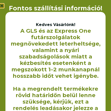
Fontos szállítási információ!
Kedves Vásárlónk!
A GLS és az Express One
futárszolgálatok
Non-woven bevásárlótáska
megnövekedett leterheltsége,
– 36×40 cm (70 g/m2)
240
Ft
valamint a nyári
+ÁFA
szabadságolások miatt a
OPCIÓK VÁLASZTÁSA
kézbesítés esetenként a
megszokott 1–2 munkanapnál
hosszabb időt vehet igénybe.
Ha a megrendelt termékekre
rövid határidőn belül lenne
szüksége, kérjük, ezt a
A Yourcontact Marketing és Reklámügynökség Kft. keretein
belül 2009-ben kezdtük el vászontáskák non woven táskák,
rendelés leadásakor jelezze a
illetve egyéb textilből készült termékek gyártását illetve