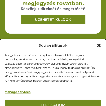
megjegyzés rovatban.
forgalmazását.
Köszönjük türelmét és megértését!
ÜZENETET KÜLDÖK
Elérhetőség
6200 Kiskőrös, Dózsa Gy. út 52.
iroda@zoltex.hu
Süti beállítások
+36 30 381 8886
A legjobb felhasználói élmény biztosítása érdekében olyan
Nyitvatartás
technológiákat alkalmazunk, mint a cookie-k, amelyekkel
Hétfő-Péntek: 9:00-17:00
eszközadatokat tárolunk és/vagy elérünk. Ezen technológiák
SZ–V: ZÁRVA
elfogadásával lehetővé teszi számunkra, hogy feldolgozzuk az Ön
böngészési szokásait vagy egyedi azonosítóit ezen a webhelyen. Az
Oldalak
elfogadás megtagadása vagy visszavonása bizonyos szolgáltatások és
funkciók működését hátrányosan befolyásolhatja.
Termékek
Rólunk
Manage services
Referenciák
Partnereknek
ELFOGADOM