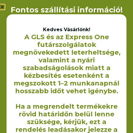
Fontos szállítási információ!
Kedves Vásárlónk!
A GLS és az Express One
futárszolgálatok
Non-woven bevásárlótáska
megnövekedett leterheltsége,
– 36×40 cm (70 g/m2)
240
Ft
valamint a nyári
+ÁFA
szabadságolások miatt a
OPCIÓK VÁLASZTÁSA
kézbesítés esetenként a
megszokott 1–2 munkanapnál
hosszabb időt vehet igénybe.
Ha a megrendelt termékekre
rövid határidőn belül lenne
szüksége, kérjük, ezt a
A Yourcontact Marketing és Reklámügynökség Kft. keretein
belül 2009-ben kezdtük el vászontáskák non woven táskák,
rendelés leadásakor jelezze a
illetve egyéb textilből készült termékek gyártását illetve