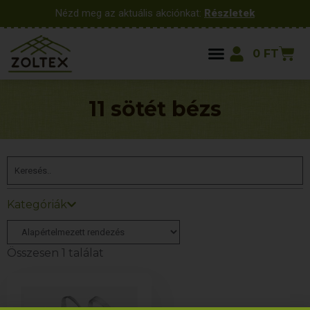
Nézd meg az aktuális akciónkat:
Részletek
0
FT
11 sötét bézs
Kategóriák
Összesen 1 találat