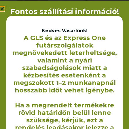
Fontos szállítási információ!
Kedves Vásárlónk!
A GLS és az Express One
futárszolgálatok
Barbados vászontáska
Cyprus (talpas) vászontáska
hosszú füllel – 38×42 cm
hosszú füllel – 38x42x8 cm
megnövekedett leterheltsége,
(300 g/m2)
(300 g/m2)
valamint a nyári
1 350
Ft
1 510
Ft
+ÁFA
+ÁFA
szabadságolások miatt a
OPCIÓK VÁLASZTÁSA
OPCIÓK VÁLASZTÁSA
kézbesítés esetenként a
megszokott 1–2 munkanapnál
hosszabb időt vehet igénybe.
Ha a megrendelt termékekre
rövid határidőn belül lenne
szüksége, kérjük, ezt a
A Yourcontact Marketing és Reklámügynökség Kft. keretein
rendelés leadásakor jelezze a
belül 2009-ben kezdtük el vászontáskák non woven táskák,