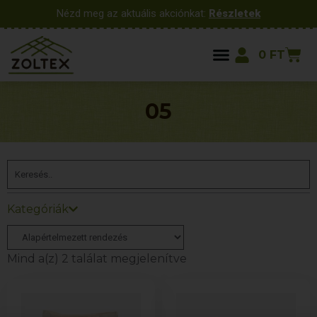
Nézd meg az aktuális akciónkat:
Részletek
0
FT
05
Kategóriák
Mind a(z) 2 találat megjelenítve