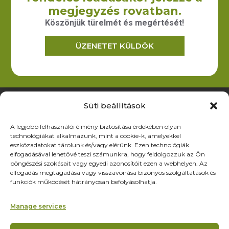
illetve egyéb textilből készült termékek gyártását illetve
megjegyzés rovatban.
forgalmazását.
Köszönjük türelmét és megértését!
ÜZENETET KÜLDÖK
Elérhetőség
6200 Kiskőrös, Dózsa Gy. út 52.
iroda@zoltex.hu
Süti beállítások
+36 30 381 8886
A legjobb felhasználói élmény biztosítása érdekében olyan
Nyitvatartás
technológiákat alkalmazunk, mint a cookie-k, amelyekkel
Hétfő-Péntek: 9:00-17:00
eszközadatokat tárolunk és/vagy elérünk. Ezen technológiák
SZ–V: ZÁRVA
elfogadásával lehetővé teszi számunkra, hogy feldolgozzuk az Ön
böngészési szokásait vagy egyedi azonosítóit ezen a webhelyen. Az
Oldalak
elfogadás megtagadása vagy visszavonása bizonyos szolgáltatások és
funkciók működését hátrányosan befolyásolhatja.
Termékek
Rólunk
Manage services
Referenciák
Partnereknek