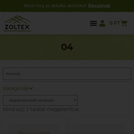
Nézd meg az aktuális akciónkat:
Részletek
0
FT
04
Kategóriák
Mind a(z) 2 találat megjelenítve