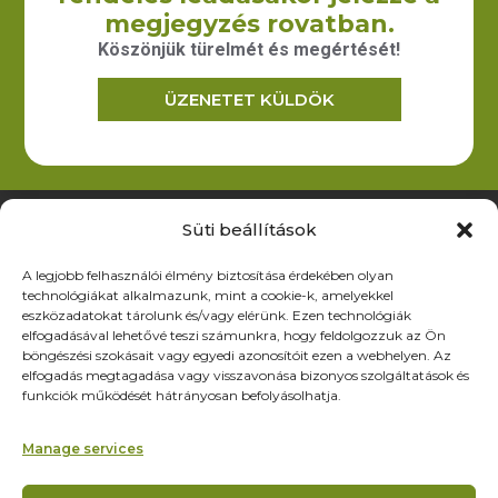
illetve egyéb textilből készült termékek gyártását illetve
megjegyzés rovatban.
forgalmazását.
Köszönjük türelmét és megértését!
ÜZENETET KÜLDÖK
Elérhetőség
6200 Kiskőrös, Dózsa Gy. út 52.
iroda@zoltex.hu
Süti beállítások
+36 30 381 8886
A legjobb felhasználói élmény biztosítása érdekében olyan
Nyitvatartás
technológiákat alkalmazunk, mint a cookie-k, amelyekkel
Hétfő-Péntek: 9:00-17:00
eszközadatokat tárolunk és/vagy elérünk. Ezen technológiák
SZ–V: ZÁRVA
elfogadásával lehetővé teszi számunkra, hogy feldolgozzuk az Ön
böngészési szokásait vagy egyedi azonosítóit ezen a webhelyen. Az
Oldalak
elfogadás megtagadása vagy visszavonása bizonyos szolgáltatások és
funkciók működését hátrányosan befolyásolhatja.
Termékek
Rólunk
Manage services
Referenciák
Partnereknek