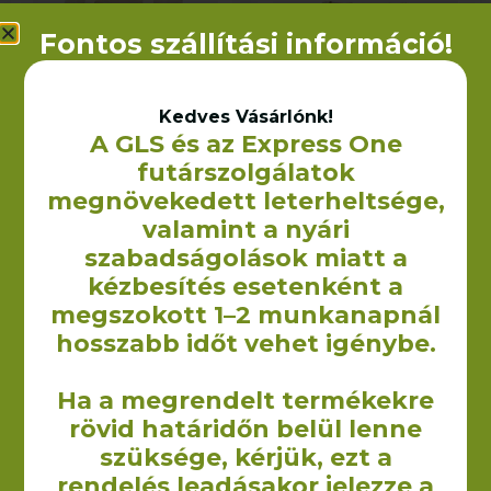
Fontos szállítási információ!
Kedves Vásárlónk!
A GLS és az Express One
futárszolgálatok
Barbados vászontáska
Cyprus (talpas) vászontáska
hosszú füllel – 38×42 cm
hosszú füllel – 38x42x8 cm
megnövekedett leterheltsége,
(300 g/m2)
(300 g/m2)
valamint a nyári
1 350
Ft
1 510
Ft
+ÁFA
+ÁFA
szabadságolások miatt a
OPCIÓK VÁLASZTÁSA
OPCIÓK VÁLASZTÁSA
kézbesítés esetenként a
megszokott 1–2 munkanapnál
hosszabb időt vehet igénybe.
Ha a megrendelt termékekre
rövid határidőn belül lenne
szüksége, kérjük, ezt a
A Yourcontact Marketing és Reklámügynökség Kft. keretein
rendelés leadásakor jelezze a
belül 2009-ben kezdtük el vászontáskák non woven táskák,