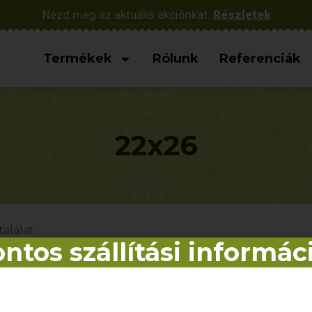
Nézd meg az aktuális akciónkat:
Részletek
Termékek
Rólunk
Referenciák
22x26
találat
ntos szállítási informác