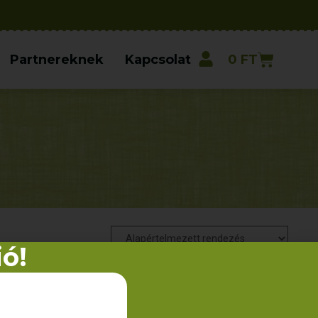
Partnereknek
Kapcsolat
0
FT
ió!