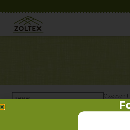
Összesen 1 
Fo
Kategóriák
100% pamut
Egyéb textíliák