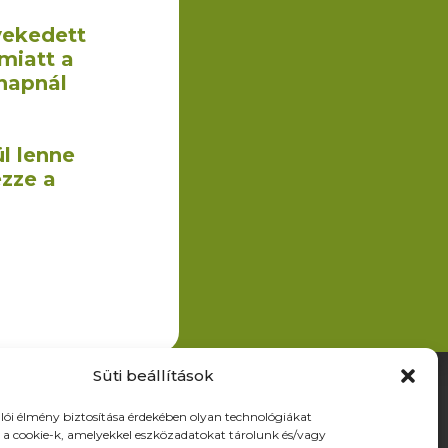
vekedett
miatt a
napnál
l lenne
ezze a
Süti beállítások
ldalak
lói élmény biztosítása érdekében olyan technológiákat
a cookie-k, amelyekkel eszközadatokat tárolunk és/vagy
ermékek