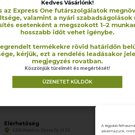
Kedves Vásárlónk!
s az Express One futárszolgálatok megnö
eltsége, valamint a nyári szabadságolások 
sítés esetenként a megszokott 1–2 munka
hosszabb időt vehet igénybe.
ontáska – 22×26
 g/m2 vastag)
egrendelt termékekre rövid határidőn belü
t
–
560
Ft
ége, kérjük, ezt a rendelés leadásakor jel
+ÁFA
megjegyzés rovatban.
Köszönjük türelmét és megértését!
 VÁLASZTÁSA
ÜZENETET KÜLDÖK
Elérhetőség
O
A legjobb felhaszná
6200 Kiskőrös, Dózsa Gy. út 52.
alkalmazunk, mint 
T