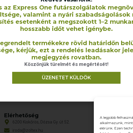
s az Express One futárszolgálatok megnö
eltsége, valamint a nyári szabadságolások 
sítés esetenként a megszokott 1–2 munka
hosszabb időt vehet igénybe.
ue vászonzsák –
egrendelt termékekre rövid határidőn belü
5×30 cm
ége, kérjük, ezt a rendelés leadásakor jel
0
Ft
+ÁFA
megjegyzés rovatban.
Köszönjük türelmét és megértését!
 VÁLASZTÁSA
ÜZENETET KÜLDÖK
Elérhetőség
O
A legjobb felhaszná
6200 Kiskőrös, Dózsa Gy. út 52.
alkalmazunk, mint 
T
elérünk. Ezen tech
iroda@zoltex.hu
R