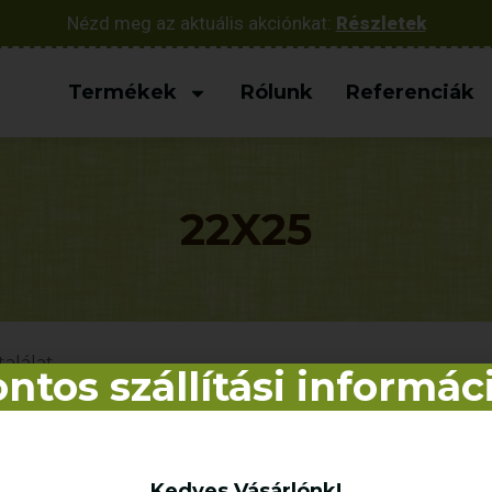
Nézd meg az aktuális akciónkat:
Részletek
Termékek
Rólunk
Referenciák
22X25
találat
ntos szállítási informác
Kedves Vásárlónk!