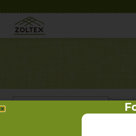
Összesen 1 
Fo
Kategóriák
100% pamut
Egyéb textíliák