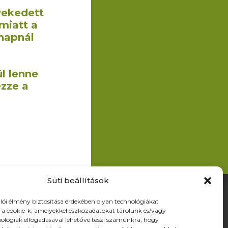
vekedett
miatt a
napnál
l lenne
ezze a
Süti beállítások
ldalak
lói élmény biztosítása érdekében olyan technológiákat
a cookie-k, amelyekkel eszközadatokat tárolunk és/vagy
ermékek
nológiák elfogadásával lehetővé teszi számunkra, hogy
ólunk