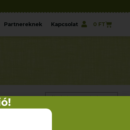
Partnereknek
Kapcsolat
0
FT
ió!