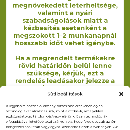
megnövekedett leterheltsége,
valamint a nyári
szabadságolások miatt a
A Yourcontact Marketing és Reklámügynökség Kft. keretein
kézbesítés esetenként a
belül 2009-ben kezdtük el vászontáskák non woven táskák,
megszokott 1–2 munkanapnál
illetve egyéb textilből készült termékek gyártását illetve
hosszabb időt vehet igénybe.
forgalmazását.
Ha a megrendelt termékekre
rövid határidőn belül lenne
szüksége, kérjük, ezt a
Elérhetőség
rendelés leadásakor jelezze a
6200 Kiskőrös, Dózsa Gy. út 52.
megjegyzés rovatban.
iroda@zoltex.hu
Süti beállítások
Köszönjük türelmét és megértését!
+36 30 381 8886
A legjobb felhasználói élmény biztosítása érdekében olyan
Nyitvatartás
ÜZENETET KÜLDÖK
technológiákat alkalmazunk, mint a cookie-k, amelyekkel
Hétfő-Péntek: 9:00-17:00
eszközadatokat tárolunk és/vagy elérünk. Ezen technológiák
SZ–V: ZÁRVA
elfogadásával lehetővé teszi számunkra, hogy feldolgozzuk az Ön
böngészési szokásait vagy egyedi azonosítóit ezen a webhelyen. Az